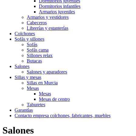
Dormitorios juveniles
Dormitorios infantiles
Armarios juveniles
Armarios y vestidores
Cabeceros
Librerías y estanterías
Colchones
Sofás y sillones
Sofás
Sofás cama
Sillones relax
Butacas
Salones
Salones y aparadores
Sillas y mesas
Sillas en Murcia
Mesas
Mesas
Mesas de centro
Taburetes
Garantías
Contacto empresa colchones, fabricantes, muebles
Salones