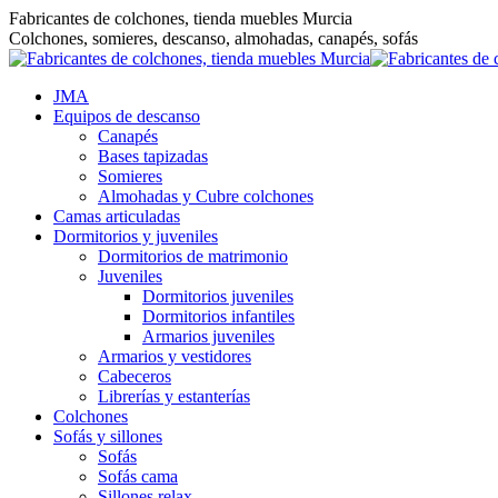
Saltar
Fabricantes de colchones, tienda muebles Murcia
al
Colchones, somieres, descanso, almohadas, canapés, sofás
contenido
JMA
Equipos de descanso
Canapés
Bases tapizadas
Somieres
Almohadas y Cubre colchones
Camas articuladas
Dormitorios y juveniles
Dormitorios de matrimonio
Juveniles
Dormitorios juveniles
Dormitorios infantiles
Armarios juveniles
Armarios y vestidores
Cabeceros
Librerías y estanterías
Colchones
Sofás y sillones
Sofás
Sofás cama
Sillones relax