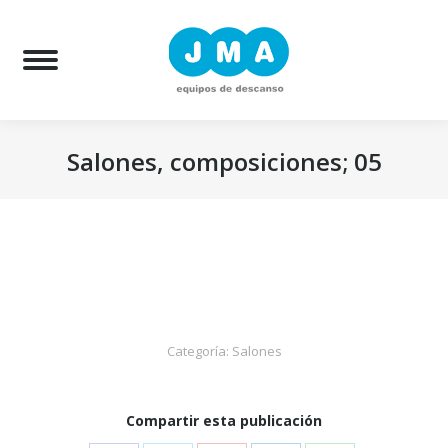
Bu
Salones, composiciones; 05
Estás aquí:
Categoría:
Salones
Compartir esta publicación