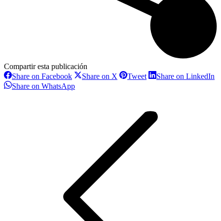
Compartir esta publicación
Share
Share
Share
S
Share on Facebook
Share on X
Tweet
Share on LinkedIn
on
on
on
o
Share
Share on WhatsApp
Facebook
X
Pinterest
L
on
Navegación
WhatsApp
entre
proyectos