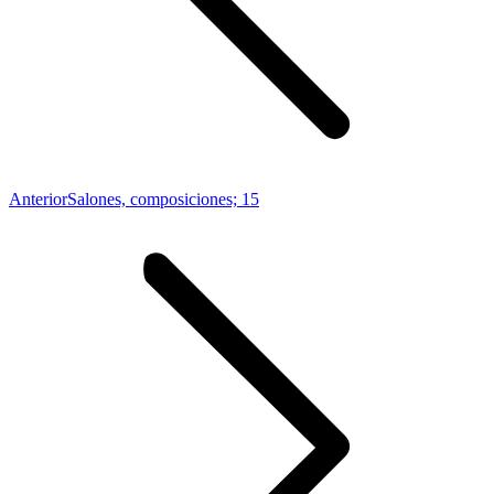
Proyecto
Anterior
Salones, composiciones; 15
anterior