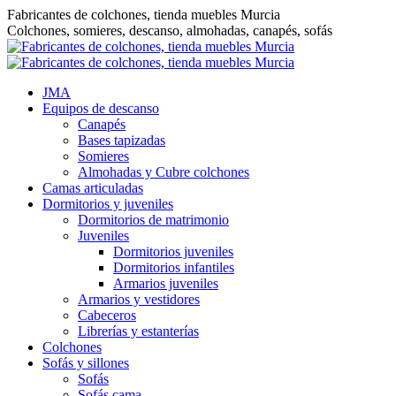
Saltar
Fabricantes de colchones, tienda muebles Murcia
al
Colchones, somieres, descanso, almohadas, canapés, sofás
contenido
JMA
Equipos de descanso
Canapés
Bases tapizadas
Somieres
Almohadas y Cubre colchones
Camas articuladas
Dormitorios y juveniles
Dormitorios de matrimonio
Juveniles
Dormitorios juveniles
Dormitorios infantiles
Armarios juveniles
Armarios y vestidores
Cabeceros
Librerías y estanterías
Colchones
Sofás y sillones
Sofás
Sofás cama