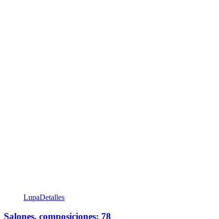
Lupa
Detalles
Salones, composiciones; 78