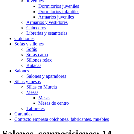
Juveniles
Dormitorios juveniles
Dormitorios infantiles
Armarios juveniles
Armarios y vestidores
Cabeceros
Librerías y estanterías
Colchones
Sofás y sillones
Sofás
Sofás cama
Sillones relax
Butacas
Salones
Salones y aparadores
Sillas y mesas
Sillas en Murcia
Mesas
Mesas
Mesas de centro
Taburetes
Garantías
Contacto empresa colchones, fabricantes, muebles
Salones, composiciones; 14