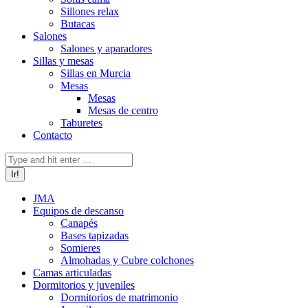
Sillones relax
Butacas
Salones
Salones y aparadores
Sillas y mesas
Sillas en Murcia
Mesas
Mesas
Mesas de centro
Taburetes
Contacto
Buscar:
JMA
Equipos de descanso
Canapés
Bases tapizadas
Somieres
Almohadas y Cubre colchones
Camas articuladas
Dormitorios y juveniles
Dormitorios de matrimonio