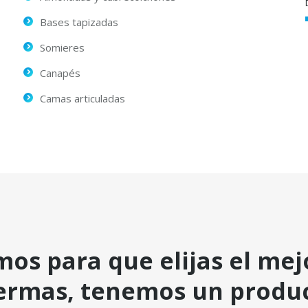
Bases tapizadas
Somieres
Canapés
Camas articuladas
os para que elijas el me
rmas, tenemos un product