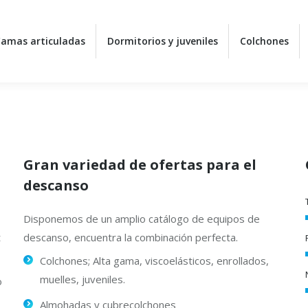
amas articuladas
amas articuladas
Dormitorios y juveniles
Dormitorios y juveniles
Colchones
Colchones
Gran variedad de ofertas para el
descanso
Disponemos de un amplio catálogo de equipos de
t
descanso, encuentra la combinación perfecta.
Colchones; Alta gama, viscoelásticos, enrollados,
muelles, juveniles.
o
Almohadas y cubrecolchones