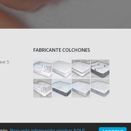
FABRICANTE COLCHONES
ave 5
ción.
Para más información pinchar AQUÍ