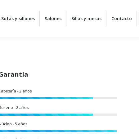
Sofás y sillones
Sofás y sillones
Salones
Salones
Sillas y mesas
Sillas y mesas
Contacto
Contacto
Garantía
Tapicería - 2 años
Relleno - 2 años
Núcleo - 5 años