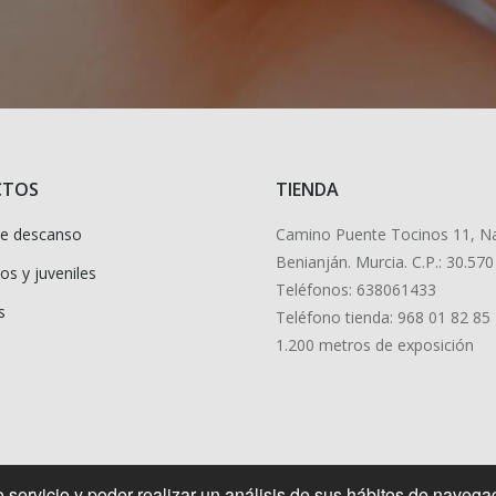
CTOS
TIENDA
de descanso
Camino Puente Tocinos 11, N
Benianján. Murcia. C.P.: 30.570
os y juveniles
Teléfonos: 638061433
s
Teléfono tienda: 968 01 82 85
1.200 metros de exposición
 servicio y poder realizar un análisis de sus hábitos de navega