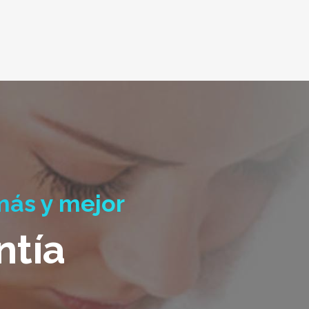
más y mejor
ntía