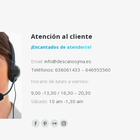
Atención al cliente
¡Encantados de atenderte!
Email:
info@descansojma.es
Teléfonos: 638061433 – 646955560
Horario de lunes a viernes:
9,00 -13,30 / 16,30 – 20,30
Sábado:
10 am -1,30 am
Facebook
Pinterest
Flickr
Instagram
page
page
page
page