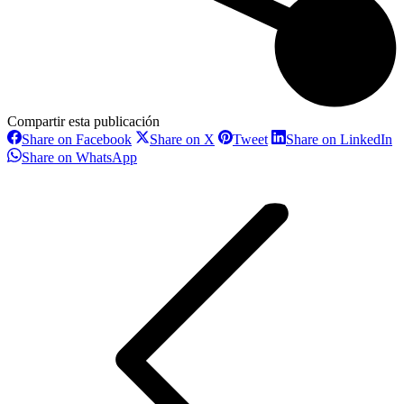
Compartir esta publicación
Share
Share
Share
S
Share on Facebook
Share on X
Tweet
Share on LinkedIn
on
on
on
o
Share
Share on WhatsApp
Facebook
X
Pinterest
L
on
Navegación
WhatsApp
entre
proyectos