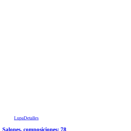
Lupa
Detalles
Salones, composiciones; 78