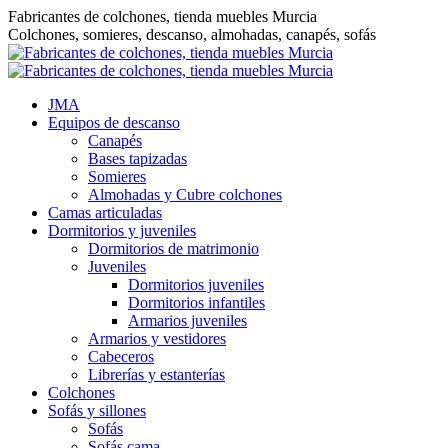
Saltar
Fabricantes de colchones, tienda muebles Murcia
al
Colchones, somieres, descanso, almohadas, canapés, sofás
contenido
JMA
Equipos de descanso
Canapés
Bases tapizadas
Somieres
Almohadas y Cubre colchones
Camas articuladas
Dormitorios y juveniles
Dormitorios de matrimonio
Juveniles
Dormitorios juveniles
Dormitorios infantiles
Armarios juveniles
Armarios y vestidores
Cabeceros
Librerías y estanterías
Colchones
Sofás y sillones
Sofás
Sofás cama