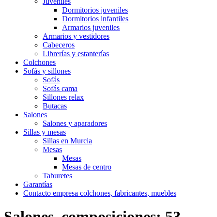
Juveniles
Dormitorios juveniles
Dormitorios infantiles
Armarios juveniles
Armarios y vestidores
Cabeceros
Librerías y estanterías
Colchones
Sofás y sillones
Sofás
Sofás cama
Sillones relax
Butacas
Salones
Salones y aparadores
Sillas y mesas
Sillas en Murcia
Mesas
Mesas
Mesas de centro
Taburetes
Garantías
Contacto empresa colchones, fabricantes, muebles
Salones, composiciones; 53