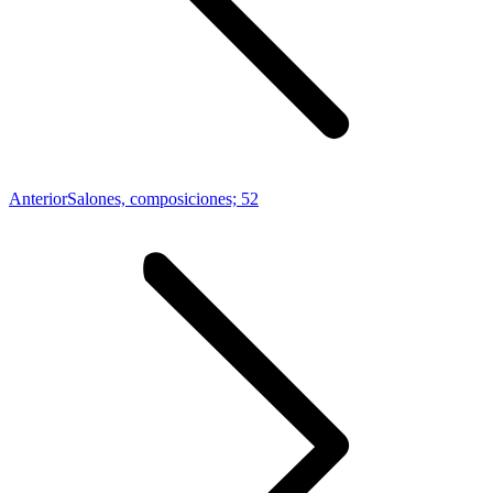
Proyecto
Anterior
Salones, composiciones; 52
anterior