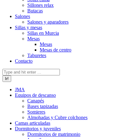
Sillones relax
Butacas
Salones
Salones y aparadores
Sillas y mesas
Sillas en Murcia
Mesas
Mesas
Mesas de centro
Taburetes
Contacto
Buscar:
JMA
Equipos de descanso
Canapés
Bases tapizadas
Somieres
Almohadas y Cubre colchones
Camas articuladas
Dormitorios y juveniles
Dormitorios de matrimonio