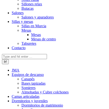
Sillones relax
Butacas
Salones
Salones y aparadores
Sillas y mesas
Sillas en Murcia
Mesas
Mesas
Mesas de centro
Taburetes
Contacto
Buscar:
JMA
Equipos de descanso
Canapés
Bases tapizadas
Somieres
Almohadas y Cubre colchones
Camas articuladas
Dormitorios y juveniles
Dormitorios de matrimonio