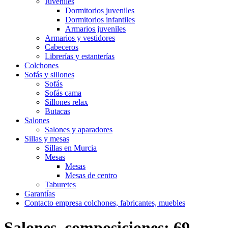
Juveniles
Dormitorios juveniles
Dormitorios infantiles
Armarios juveniles
Armarios y vestidores
Cabeceros
Librerías y estanterías
Colchones
Sofás y sillones
Sofás
Sofás cama
Sillones relax
Butacas
Salones
Salones y aparadores
Sillas y mesas
Sillas en Murcia
Mesas
Mesas
Mesas de centro
Taburetes
Garantías
Contacto empresa colchones, fabricantes, muebles
Salones, composiciones; 69