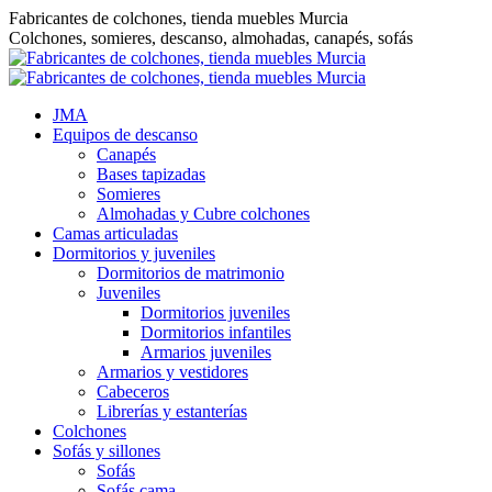
Saltar
Fabricantes de colchones, tienda muebles Murcia
al
Colchones, somieres, descanso, almohadas, canapés, sofás
contenido
JMA
Equipos de descanso
Canapés
Bases tapizadas
Somieres
Almohadas y Cubre colchones
Camas articuladas
Dormitorios y juveniles
Dormitorios de matrimonio
Juveniles
Dormitorios juveniles
Dormitorios infantiles
Armarios juveniles
Armarios y vestidores
Cabeceros
Librerías y estanterías
Colchones
Sofás y sillones
Sofás
Sofás cama