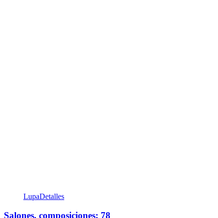
Lupa
Detalles
Salones, composiciones; 78