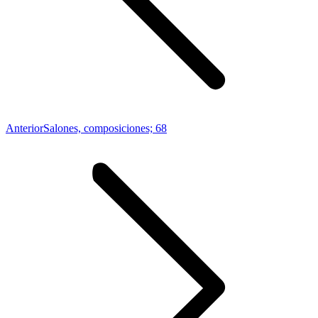
Proyecto
Anterior
Salones, composiciones; 68
anterior