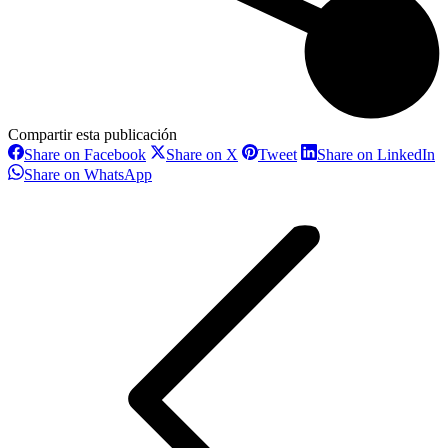
Compartir esta publicación
Share
Share
Share
S
Share on Facebook
Share on X
Tweet
Share on LinkedIn
on
on
on
o
Share
Share on WhatsApp
Facebook
X
Pinterest
L
on
Navegación
WhatsApp
entre
proyectos