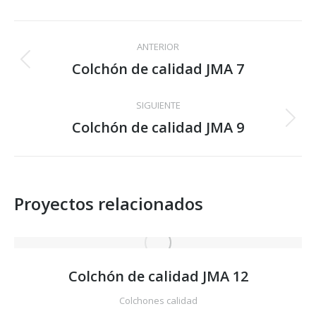
Facebook
X
Pinterest
LinkedIn
WhatsApp
Navegación
ANTERIOR
entre
Colchón de calidad JMA 7
Proyecto
anterior
proyectos
SIGUIENTE
Colchón de calidad JMA 9
Proyecto
siguiente
Proyectos relacionados
Colchón de calidad JMA 12
Colchones calidad