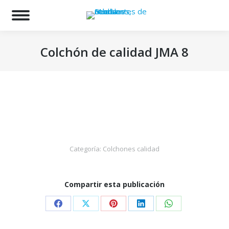
Bu
Colchón de calidad JMA 8
Estás aquí:
Categoría:
Colchones calidad
Compartir esta publicación
Share
Share
Share
Share
Share
on
on
on
on
on