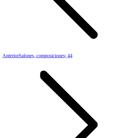
Proyecto
Anterior
Salones, composiciones; 44
anterior