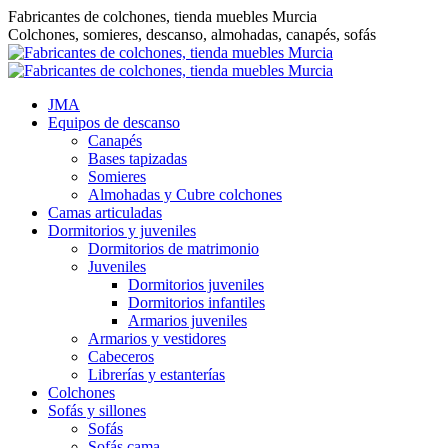
Saltar
Fabricantes de colchones, tienda muebles Murcia
al
Colchones, somieres, descanso, almohadas, canapés, sofás
contenido
JMA
Equipos de descanso
Canapés
Bases tapizadas
Somieres
Almohadas y Cubre colchones
Camas articuladas
Dormitorios y juveniles
Dormitorios de matrimonio
Juveniles
Dormitorios juveniles
Dormitorios infantiles
Armarios juveniles
Armarios y vestidores
Cabeceros
Librerías y estanterías
Colchones
Sofás y sillones
Sofás
Sofás cama