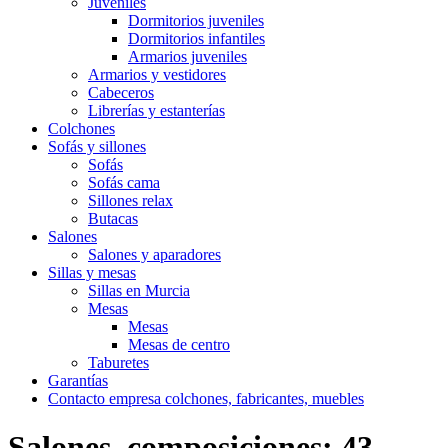
Juveniles
Dormitorios juveniles
Dormitorios infantiles
Armarios juveniles
Armarios y vestidores
Cabeceros
Librerías y estanterías
Colchones
Sofás y sillones
Sofás
Sofás cama
Sillones relax
Butacas
Salones
Salones y aparadores
Sillas y mesas
Sillas en Murcia
Mesas
Mesas
Mesas de centro
Taburetes
Garantías
Contacto empresa colchones, fabricantes, muebles
Salones, composiciones; 43