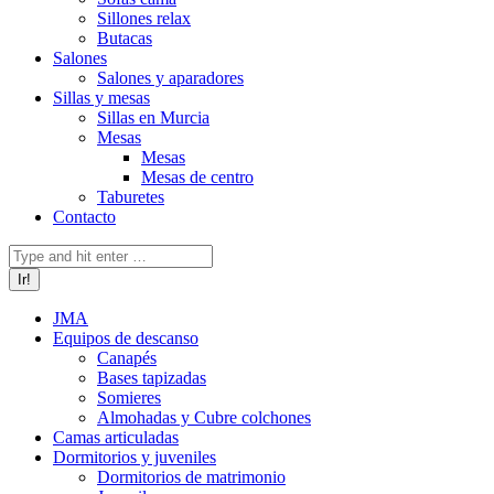
Sillones relax
Butacas
Salones
Salones y aparadores
Sillas y mesas
Sillas en Murcia
Mesas
Mesas
Mesas de centro
Taburetes
Contacto
Buscar:
JMA
Equipos de descanso
Canapés
Bases tapizadas
Somieres
Almohadas y Cubre colchones
Camas articuladas
Dormitorios y juveniles
Dormitorios de matrimonio