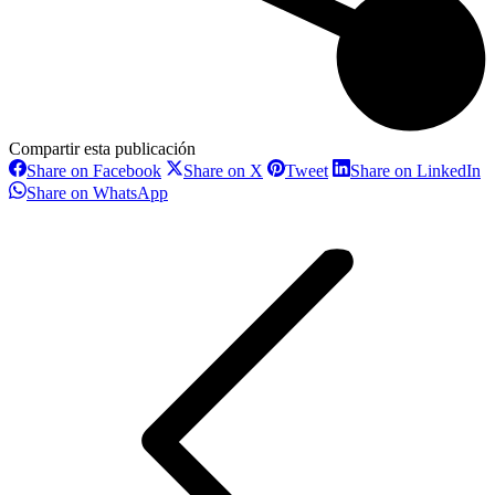
Compartir esta publicación
Share
Share
Share
S
Share on Facebook
Share on X
Tweet
Share on LinkedIn
on
on
on
o
Share
Share on WhatsApp
Facebook
X
Pinterest
L
on
Navegación
WhatsApp
entre
proyectos