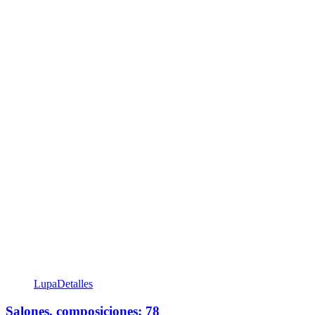
Lupa
Detalles
Salones, composiciones; 78