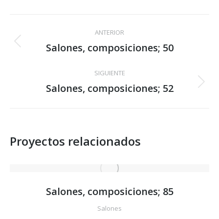
Facebook
X
Pinterest
LinkedIn
WhatsApp
Navegación
ANTERIOR
entre
Salones, composiciones; 50
Proyecto
anterior
proyectos
SIGUIENTE
Salones, composiciones; 52
Proyecto
siguiente
Proyectos relacionados
Salones, composiciones; 85
Salones