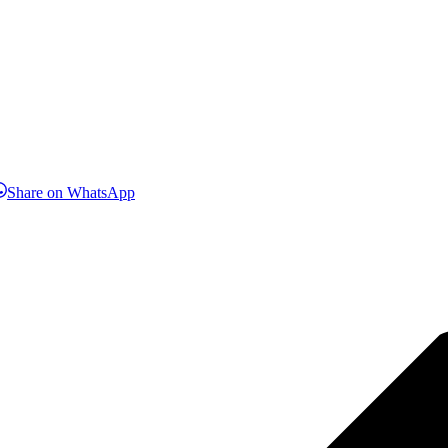
hare
Share
Share on WhatsApp
n
on
inkedIn
WhatsApp