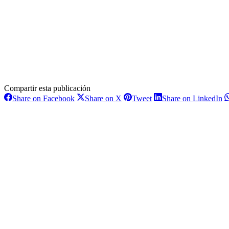
Compartir esta publicación
Share
Share
Share
S
Share on Facebook
Share on X
Tweet
Share on LinkedIn
on
on
on
o
Navegación
Facebook
X
Pinterest
L
entre
proyectos