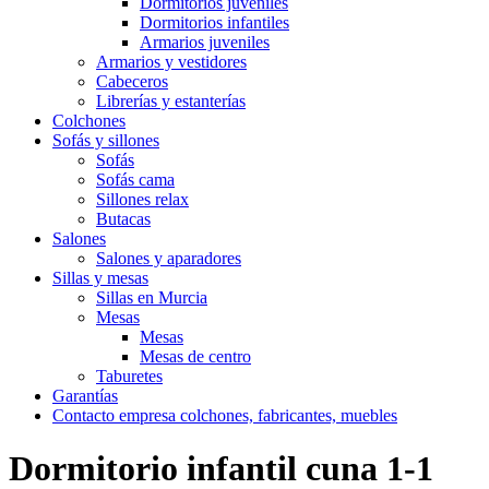
Dormitorios juveniles
Dormitorios infantiles
Armarios juveniles
Armarios y vestidores
Cabeceros
Librerías y estanterías
Colchones
Sofás y sillones
Sofás
Sofás cama
Sillones relax
Butacas
Salones
Salones y aparadores
Sillas y mesas
Sillas en Murcia
Mesas
Mesas
Mesas de centro
Taburetes
Garantías
Contacto empresa colchones, fabricantes, muebles
Dormitorio infantil cuna 1-1