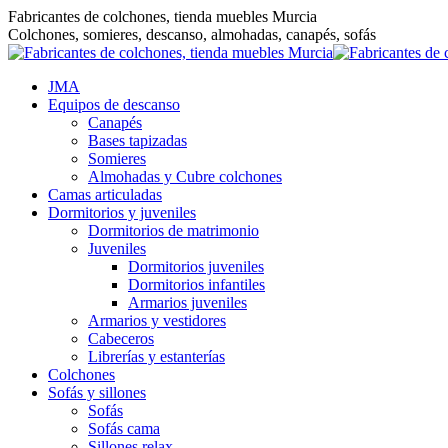
Saltar
Fabricantes de colchones, tienda muebles Murcia
al
Colchones, somieres, descanso, almohadas, canapés, sofás
contenido
JMA
Equipos de descanso
Canapés
Bases tapizadas
Somieres
Almohadas y Cubre colchones
Camas articuladas
Dormitorios y juveniles
Dormitorios de matrimonio
Juveniles
Dormitorios juveniles
Dormitorios infantiles
Armarios juveniles
Armarios y vestidores
Cabeceros
Librerías y estanterías
Colchones
Sofás y sillones
Sofás
Sofás cama
Sillones relax