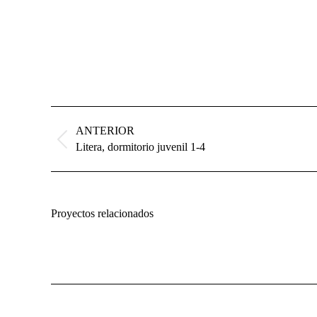
Navegación
entre
ANTERIOR
proyectos
Proyecto
Litera, dormitorio juvenil 1-4
anterior
Proyectos relacionados