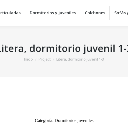
rticuladas
Dormitorios y juveniles
Colchones
Sofás y
Litera, dormitorio juvenil 1-
Estás aquí:
Inicio
Project
Litera, dormitorio juvenil 1-3
Categoría:
Dormitorios juveniles