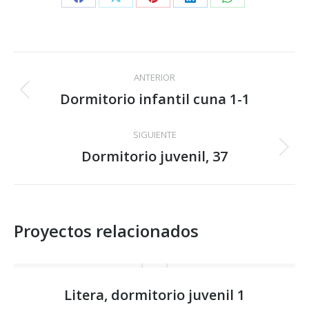
Share
Share
Share
Share
Share
on
on
on
on
on
Facebook
X
Pinterest
LinkedIn
WhatsApp
Navegación
ANTERIOR
entre
Dormitorio infantil cuna 1-1
Proyecto
anterior
proyectos
SIGUIENTE
Dormitorio juvenil, 37
Proyecto
siguiente
Proyectos relacionados
Litera, dormitorio juvenil 1