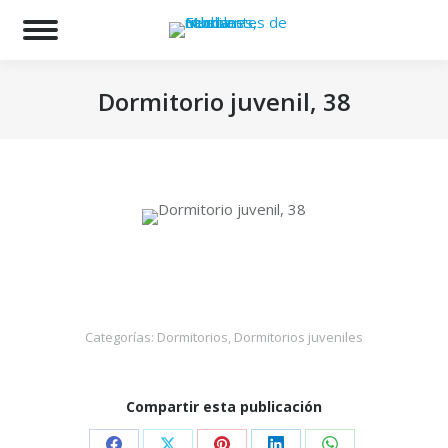
Bu
Dormitorio juvenil, 38
Estás aquí:
Categorías:
Dormitorios
,
Dormitorios juveniles
Compartir esta publicación