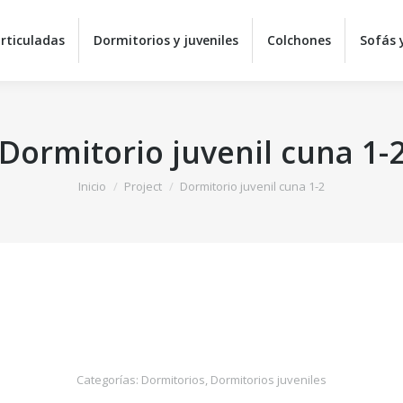
rticuladas
Dormitorios y juveniles
Colchones
Sofás y
Dormitorio juvenil cuna 1-
Estás aquí:
Inicio
Project
Dormitorio juvenil cuna 1-2
Categorías:
Dormitorios
,
Dormitorios juveniles