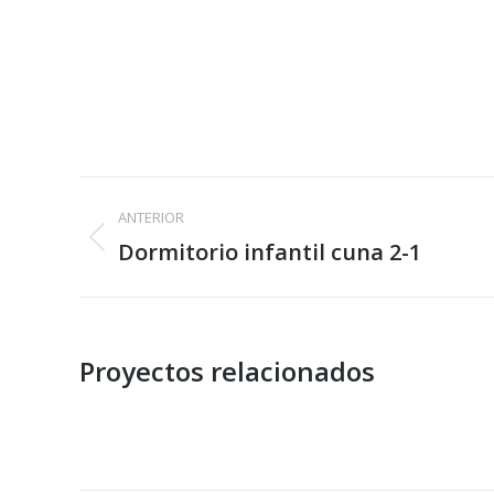
Navegación
ANTERIOR
entre
Dormitorio infantil cuna 2-1
Proyecto
anterior
proyectos
Proyectos relacionados