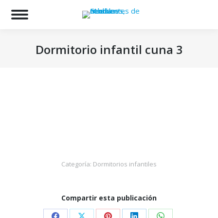
Bu
Dormitorio infantil cuna 3
Estás aquí:
Categoría:
Dormitorios infantiles
Compartir esta publicación