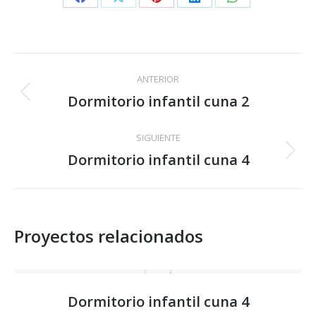
Share
Share
Share
Share
Share
on
on
on
on
on
Facebook
X
Pinterest
LinkedIn
WhatsApp
Navegación
ANTERIOR
entre
Dormitorio infantil cuna 2
Proyecto
anterior
proyectos
SIGUIENTE
Dormitorio infantil cuna 4
Proyecto
siguiente
Proyectos relacionados
Dormitorio infantil cuna 4