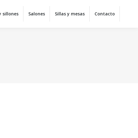
y juveniles
Colchones
Sofás y sillones
Salones
 sillones
Salones
Sillas y mesas
Contacto
ontacto