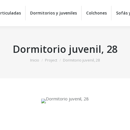
Equipos de descanso
Camas articuladas
Dormitorios 
rticuladas
Dormitorios y juveniles
Colchones
Sofás y
Sillas y mesas
C
Dormitorio juvenil, 28
Estás aquí:
Inicio
Project
Dormitorio juvenil, 28