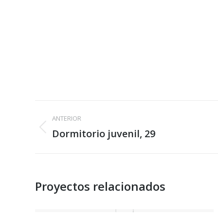
Navegación
ANTERIOR
entre
Dormitorio juvenil, 29
Proyecto
anterior
proyectos
Proyectos relacionados