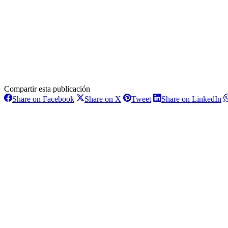
Compartir esta publicación
Share
Share
Share
S
Share on Facebook
Share on X
Tweet
Share on LinkedIn
on
on
on
o
Navegación
Facebook
X
Pinterest
L
entre
proyectos