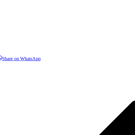
hare
Share
Share on WhatsApp
n
on
inkedIn
WhatsApp