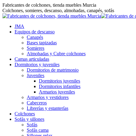
Saltar
Fabricantes de colchones, tienda muebles Murcia
al
Colchones, somieres, descanso, almohadas, canapés, sofás
contenido
JMA
Equipos de descanso
Canapés
Bases tapizadas
Somieres
Almohadas y Cubre colchones
Camas articuladas
Dormitorios y juveniles
Dormitorios de matrimonio
Juveniles
Dormitorios juveniles
Dormitorios infantiles
Armarios juveniles
Armarios y vestidores
Cabeceros
Librerías y estanterías
Colchones
Sofás y sillones
Sofás
Sofás cama
Sillones relax