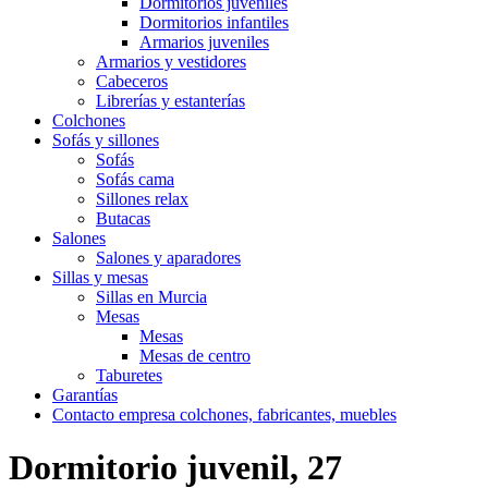
Dormitorios juveniles
Dormitorios infantiles
Armarios juveniles
Armarios y vestidores
Cabeceros
Librerías y estanterías
Colchones
Sofás y sillones
Sofás
Sofás cama
Sillones relax
Butacas
Salones
Salones y aparadores
Sillas y mesas
Sillas en Murcia
Mesas
Mesas
Mesas de centro
Taburetes
Garantías
Contacto empresa colchones, fabricantes, muebles
Dormitorio juvenil, 27