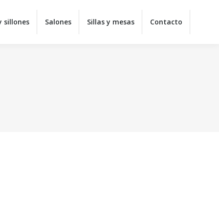
y juveniles
Colchones
Sofás y sillones
Salones
 sillones
Salones
Sillas y mesas
Contacto
ontacto