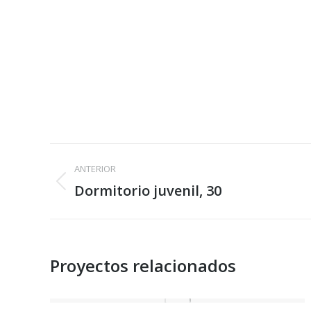
Navegación
ANTERIOR
entre
Dormitorio juvenil, 30
Proyecto
anterior
proyectos
Proyectos relacionados