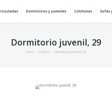
Equipos de descanso
Camas articuladas
Dormitorios 
rticuladas
Dormitorios y juveniles
Colchones
Sofás y
Sillas y mesas
C
Dormitorio juvenil, 29
Estás aquí:
Inicio
Project
Dormitorio juvenil, 29