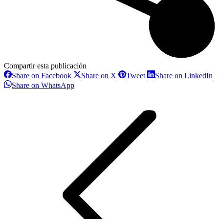
Compartir esta publicación
Share
Share
Share
S
Share on Facebook
Share on X
Tweet
Share on LinkedIn
on
on
on
o
Share
Share on WhatsApp
Facebook
X
Pinterest
L
on
Navegación
WhatsApp
entre
proyectos