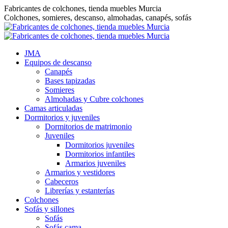
Saltar
Fabricantes de colchones, tienda muebles Murcia
al
Colchones, somieres, descanso, almohadas, canapés, sofás
contenido
JMA
Equipos de descanso
Canapés
Bases tapizadas
Somieres
Almohadas y Cubre colchones
Camas articuladas
Dormitorios y juveniles
Dormitorios de matrimonio
Juveniles
Dormitorios juveniles
Dormitorios infantiles
Armarios juveniles
Armarios y vestidores
Cabeceros
Librerías y estanterías
Colchones
Sofás y sillones
Sofás
Sofás cama