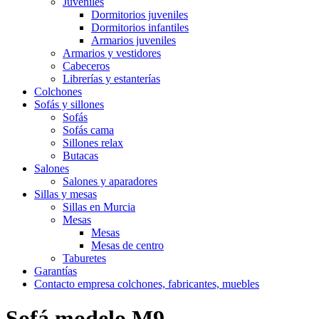
Juveniles
Dormitorios juveniles
Dormitorios infantiles
Armarios juveniles
Armarios y vestidores
Cabeceros
Librerías y estanterías
Colchones
Sofás y sillones
Sofás
Sofás cama
Sillones relax
Butacas
Salones
Salones y aparadores
Sillas y mesas
Sillas en Murcia
Mesas
Mesas
Mesas de centro
Taburetes
Garantías
Contacto empresa colchones, fabricantes, muebles
Sofá modelo M9