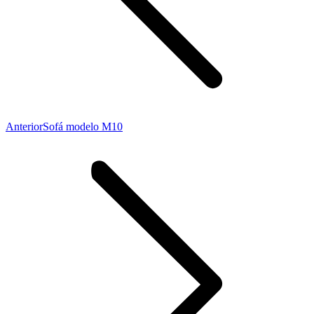
Proyecto
Anterior
Sofá modelo M10
anterior