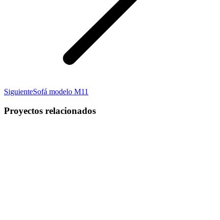
Proyecto
Siguiente
Sofá modelo M11
siguiente
Proyectos relacionados