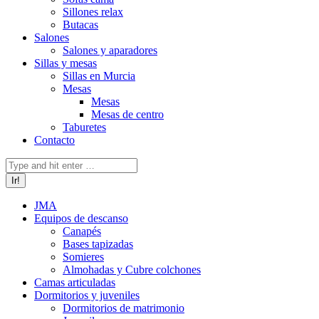
Sillones relax
Butacas
Salones
Salones y aparadores
Sillas y mesas
Sillas en Murcia
Mesas
Mesas
Mesas de centro
Taburetes
Contacto
Buscar:
JMA
Equipos de descanso
Canapés
Bases tapizadas
Somieres
Almohadas y Cubre colchones
Camas articuladas
Dormitorios y juveniles
Dormitorios de matrimonio