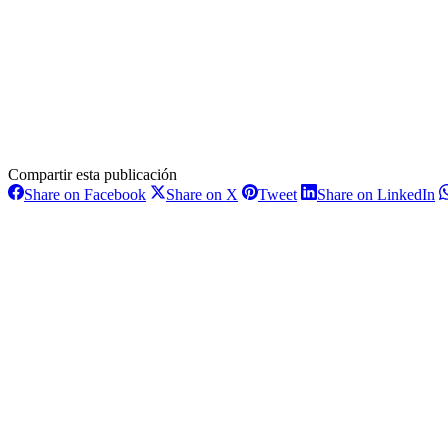
Compartir esta publicación
Share
Share
Share
S
Share on Facebook
Share on X
Tweet
Share on LinkedIn
on
on
on
o
Navegación
Facebook
X
Pinterest
L
entre
proyectos