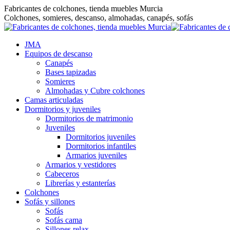
Saltar
Fabricantes de colchones, tienda muebles Murcia
al
Colchones, somieres, descanso, almohadas, canapés, sofás
contenido
JMA
Equipos de descanso
Canapés
Bases tapizadas
Somieres
Almohadas y Cubre colchones
Camas articuladas
Dormitorios y juveniles
Dormitorios de matrimonio
Juveniles
Dormitorios juveniles
Dormitorios infantiles
Armarios juveniles
Armarios y vestidores
Cabeceros
Librerías y estanterías
Colchones
Sofás y sillones
Sofás
Sofás cama
Sillones relax