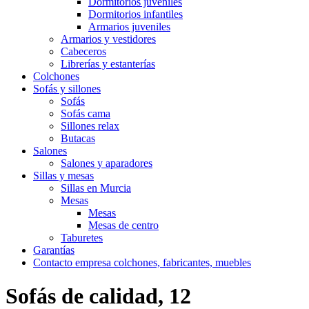
Dormitorios juveniles
Dormitorios infantiles
Armarios juveniles
Armarios y vestidores
Cabeceros
Librerías y estanterías
Colchones
Sofás y sillones
Sofás
Sofás cama
Sillones relax
Butacas
Salones
Salones y aparadores
Sillas y mesas
Sillas en Murcia
Mesas
Mesas
Mesas de centro
Taburetes
Garantías
Contacto empresa colchones, fabricantes, muebles
Sofás de calidad, 12