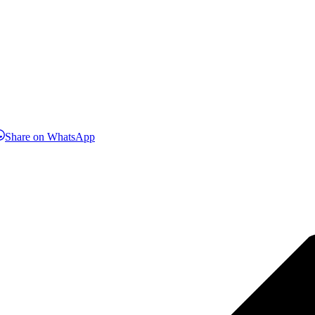
hare
Share
Share on WhatsApp
n
on
inkedIn
WhatsApp