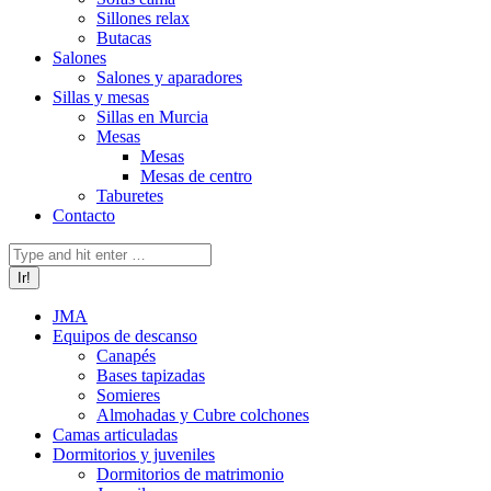
Sillones relax
Butacas
Salones
Salones y aparadores
Sillas y mesas
Sillas en Murcia
Mesas
Mesas
Mesas de centro
Taburetes
Contacto
Buscar:
JMA
Equipos de descanso
Canapés
Bases tapizadas
Somieres
Almohadas y Cubre colchones
Camas articuladas
Dormitorios y juveniles
Dormitorios de matrimonio