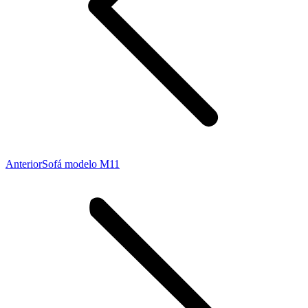
Proyecto
Anterior
Sofá modelo M11
anterior