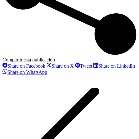
Compartir esta publicación
Share
Share
Share
S
Share on Facebook
Share on X
Tweet
Share on LinkedIn
on
on
on
o
Share
Share on WhatsApp
Facebook
X
Pinterest
L
on
Navegación
WhatsApp
entre
proyectos