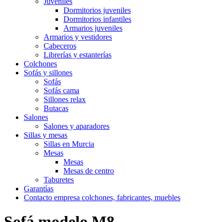
Juveniles
Dormitorios juveniles
Dormitorios infantiles
Armarios juveniles
Armarios y vestidores
Cabeceros
Librerías y estanterías
Colchones
Sofás y sillones
Sofás
Sofás cama
Sillones relax
Butacas
Salones
Salones y aparadores
Sillas y mesas
Sillas en Murcia
Mesas
Mesas
Mesas de centro
Taburetes
Garantías
Contacto empresa colchones, fabricantes, muebles
Sofá modelo M8