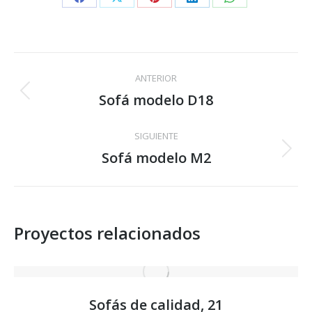
Share
Share
Share
Share
Share
on
on
on
on
on
Facebook
X
Pinterest
LinkedIn
WhatsApp
Navegación
ANTERIOR
entre
Sofá modelo D18
Proyecto
anterior
proyectos
SIGUIENTE
Sofá modelo M2
Proyecto
siguiente
Proyectos relacionados
Sofás de calidad, 21