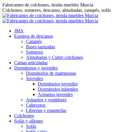
Saltar
Fabricantes de colchones, tienda muebles Murcia
al
Colchones, somieres, descanso, almohadas, canapés, sofás
contenido
JMA
Equipos de descanso
Canapés
Bases tapizadas
Somieres
Almohadas y Cubre colchones
Camas articuladas
Dormitorios y juveniles
Dormitorios de matrimonio
Juveniles
Dormitorios juveniles
Dormitorios infantiles
Armarios juveniles
Armarios y vestidores
Cabeceros
Librerías y estanterías
Colchones
Sofás y sillones
Sofás
Sofás cama