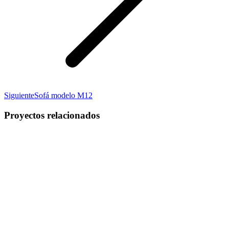
Proyecto
Siguiente
Sofá modelo M12
siguiente
Proyectos relacionados