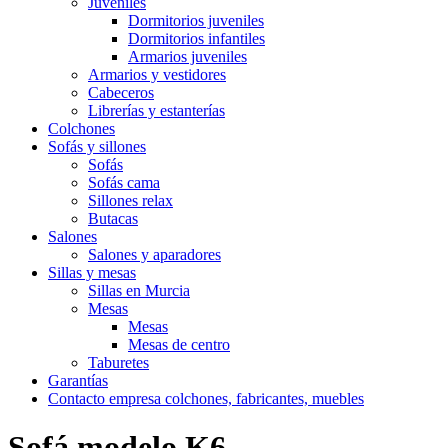
Juveniles
Dormitorios juveniles
Dormitorios infantiles
Armarios juveniles
Armarios y vestidores
Cabeceros
Librerías y estanterías
Colchones
Sofás y sillones
Sofás
Sofás cama
Sillones relax
Butacas
Salones
Salones y aparadores
Sillas y mesas
Sillas en Murcia
Mesas
Mesas
Mesas de centro
Taburetes
Garantías
Contacto empresa colchones, fabricantes, muebles
Sofá modelo K6