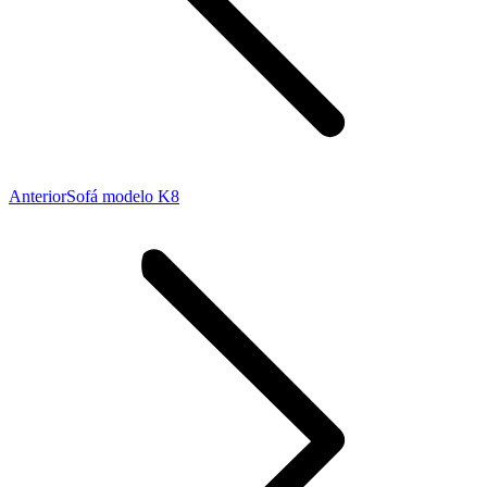
Proyecto
Anterior
Sofá modelo K8
anterior