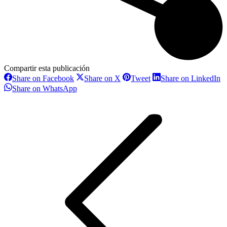
Compartir esta publicación
Share
Share
Share
S
Share on Facebook
Share on X
Tweet
Share on LinkedIn
on
on
on
o
Share
Share on WhatsApp
Facebook
X
Pinterest
L
on
Navegación
WhatsApp
entre
proyectos