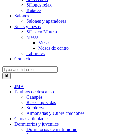
Sillones relax
Butacas
Salones
Salones y aparadores
Sillas y mesas
Sillas en Murcia
Mesas
Mesas
Mesas de centro
Taburetes
Contacto
Buscar:
JMA
Equipos de descanso
Canapés
Bases tapizadas
Somieres
Almohadas y Cubre colchones
Camas articuladas
Dormitorios y juveniles
Dormitorios de matrimonio