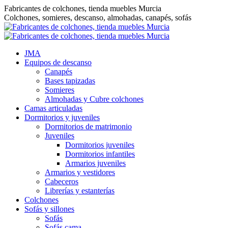
Saltar
Fabricantes de colchones, tienda muebles Murcia
al
Colchones, somieres, descanso, almohadas, canapés, sofás
contenido
JMA
Equipos de descanso
Canapés
Bases tapizadas
Somieres
Almohadas y Cubre colchones
Camas articuladas
Dormitorios y juveniles
Dormitorios de matrimonio
Juveniles
Dormitorios juveniles
Dormitorios infantiles
Armarios juveniles
Armarios y vestidores
Cabeceros
Librerías y estanterías
Colchones
Sofás y sillones
Sofás
Sofás cama