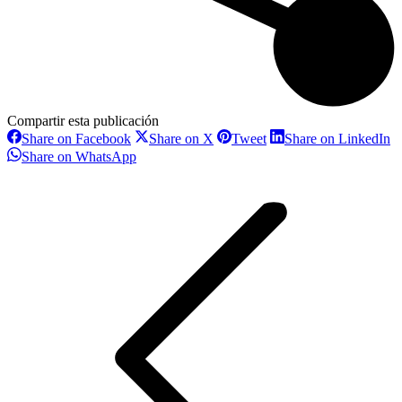
Compartir esta publicación
Share
Share
Share
S
Share on Facebook
Share on X
Tweet
Share on LinkedIn
on
on
on
o
Share
Share on WhatsApp
Facebook
X
Pinterest
L
on
Navegación
WhatsApp
entre
proyectos