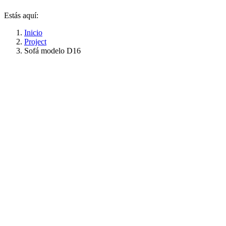
Estás aquí:
Inicio
Project
Sofá modelo D16