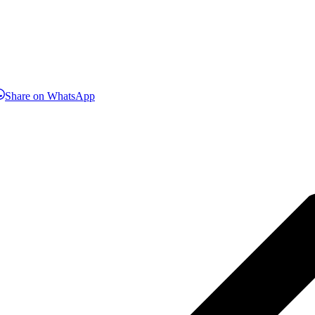
hare
Share
Share on WhatsApp
n
on
inkedIn
WhatsApp