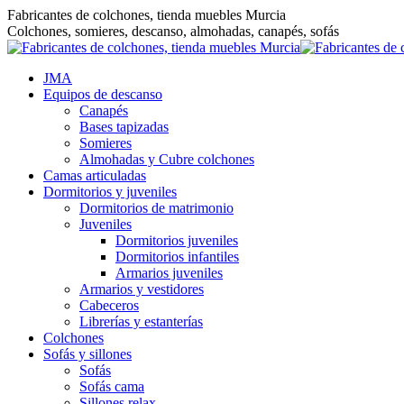
Saltar
Fabricantes de colchones, tienda muebles Murcia
al
Colchones, somieres, descanso, almohadas, canapés, sofás
contenido
JMA
Equipos de descanso
Canapés
Bases tapizadas
Somieres
Almohadas y Cubre colchones
Camas articuladas
Dormitorios y juveniles
Dormitorios de matrimonio
Juveniles
Dormitorios juveniles
Dormitorios infantiles
Armarios juveniles
Armarios y vestidores
Cabeceros
Librerías y estanterías
Colchones
Sofás y sillones
Sofás
Sofás cama
Sillones relax