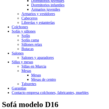
Dormitorios juveniles
Dormitorios infantiles
Armarios juveniles
Armarios y vestidores
Cabeceros
Librerías y estanterías
Colchones
Sofás y sillones
Sofás
Sofás cama
Sillones relax
Butacas
Salones
Salones y aparadores
Sillas y mesas
Sillas en Murcia
Mesas
Mesas
Mesas de centro
Taburetes
Garantías
Contacto empresa colchones, fabricantes, muebles
Sofá modelo D16