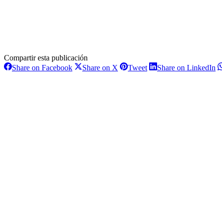
Compartir esta publicación
Share
Share
Share
S
Share on Facebook
Share on X
Tweet
Share on LinkedIn
on
on
on
o
Navegación
Facebook
X
Pinterest
L
entre
proyectos