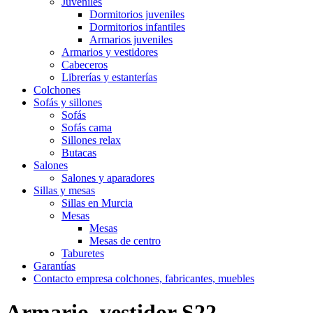
Juveniles
Dormitorios juveniles
Dormitorios infantiles
Armarios juveniles
Armarios y vestidores
Cabeceros
Librerías y estanterías
Colchones
Sofás y sillones
Sofás
Sofás cama
Sillones relax
Butacas
Salones
Salones y aparadores
Sillas y mesas
Sillas en Murcia
Mesas
Mesas
Mesas de centro
Taburetes
Garantías
Contacto empresa colchones, fabricantes, muebles
Armario, vestidor S22