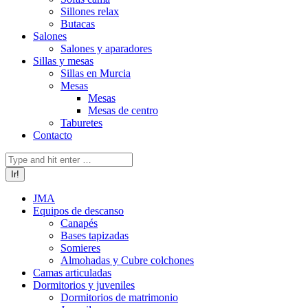
Sillones relax
Butacas
Salones
Salones y aparadores
Sillas y mesas
Sillas en Murcia
Mesas
Mesas
Mesas de centro
Taburetes
Contacto
Buscar:
JMA
Equipos de descanso
Canapés
Bases tapizadas
Somieres
Almohadas y Cubre colchones
Camas articuladas
Dormitorios y juveniles
Dormitorios de matrimonio