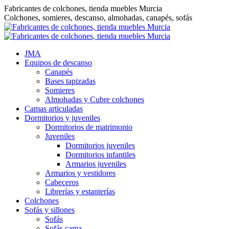
Saltar
Fabricantes de colchones, tienda muebles Murcia
al
Colchones, somieres, descanso, almohadas, canapés, sofás
contenido
JMA
Equipos de descanso
Canapés
Bases tapizadas
Somieres
Almohadas y Cubre colchones
Camas articuladas
Dormitorios y juveniles
Dormitorios de matrimonio
Juveniles
Dormitorios juveniles
Dormitorios infantiles
Armarios juveniles
Armarios y vestidores
Cabeceros
Librerías y estanterías
Colchones
Sofás y sillones
Sofás
Sofás cama