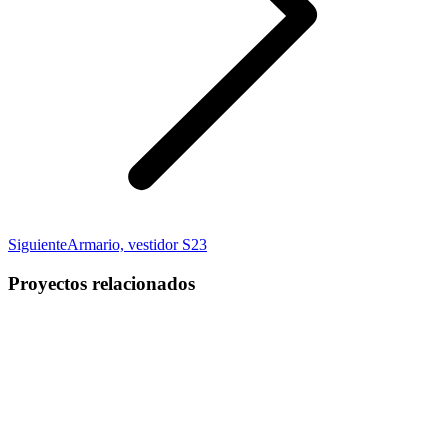
Proyecto
Siguiente
Armario, vestidor S23
siguiente
Proyectos relacionados