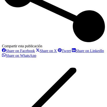
Compartir esta publicación
Share
Share
Share
S
Share on Facebook
Share on X
Tweet
Share on LinkedIn
on
on
on
o
Share
Share on WhatsApp
Facebook
X
Pinterest
L
on
Navegación
WhatsApp
entre
proyectos