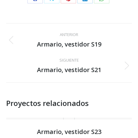
Share
Share
Share
Share
Share
on
on
on
on
on
Facebook
X
Pinterest
LinkedIn
WhatsApp
Navegación
ANTERIOR
entre
Armario, vestidor S19
Proyecto
anterior
proyectos
SIGUIENTE
Armario, vestidor S21
Proyecto
siguiente
Proyectos relacionados
Armario, vestidor S23