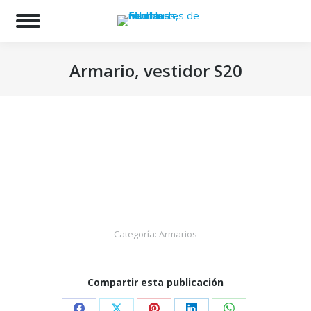
Bu
Armario, vestidor S20
Estás aquí:
Categoría:
Armarios
Compartir esta publicación