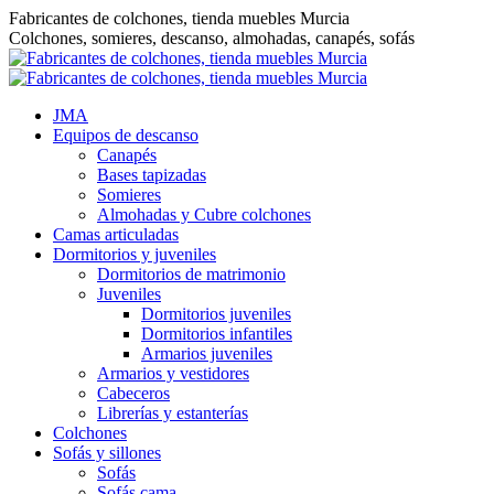
Saltar
Fabricantes de colchones, tienda muebles Murcia
al
Colchones, somieres, descanso, almohadas, canapés, sofás
contenido
JMA
Equipos de descanso
Canapés
Bases tapizadas
Somieres
Almohadas y Cubre colchones
Camas articuladas
Dormitorios y juveniles
Dormitorios de matrimonio
Juveniles
Dormitorios juveniles
Dormitorios infantiles
Armarios juveniles
Armarios y vestidores
Cabeceros
Librerías y estanterías
Colchones
Sofás y sillones
Sofás
Sofás cama