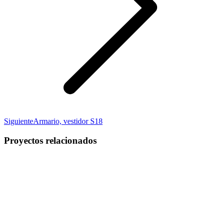
Proyecto
Siguiente
Armario, vestidor S18
siguiente
Proyectos relacionados