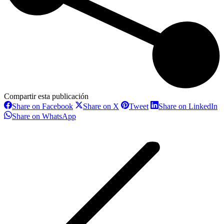
Compartir esta publicación
Share
Share
Share
S
Share on Facebook
Share on X
Tweet
Share on LinkedIn
on
on
on
o
Share
Share on WhatsApp
Facebook
X
Pinterest
L
on
Navegación
WhatsApp
entre
proyectos