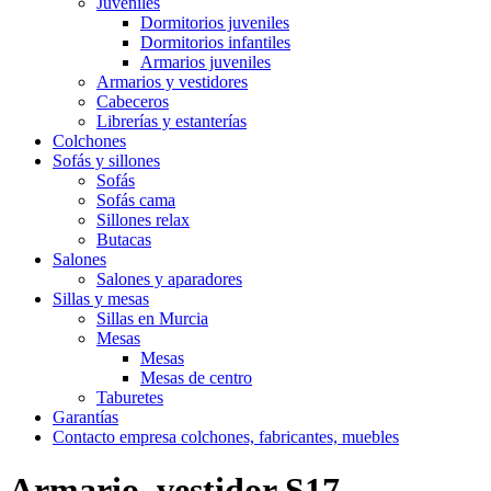
Juveniles
Dormitorios juveniles
Dormitorios infantiles
Armarios juveniles
Armarios y vestidores
Cabeceros
Librerías y estanterías
Colchones
Sofás y sillones
Sofás
Sofás cama
Sillones relax
Butacas
Salones
Salones y aparadores
Sillas y mesas
Sillas en Murcia
Mesas
Mesas
Mesas de centro
Taburetes
Garantías
Contacto empresa colchones, fabricantes, muebles
Armario, vestidor S17