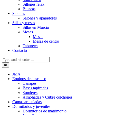
Sillones relax
Butacas
Salones
Salones y aparadores
Sillas y mesas
Sillas en Murcia
Mesas
Mesas
Mesas de centro
Taburetes
Contacto
Buscar:
JMA
Equipos de descanso
Canapés
Bases tapizadas
Somieres
Almohadas y Cubre colchones
Camas articuladas
Dormitorios y juveniles
Dormitorios de matrimonio