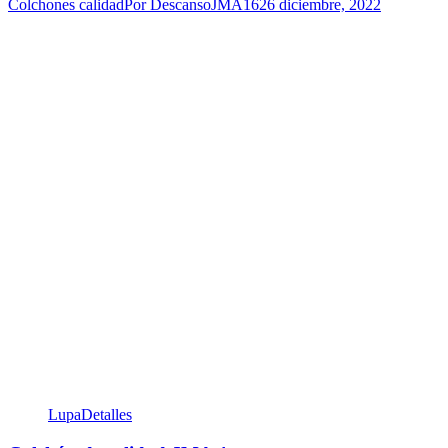
Colchones calidad
Por
DescansoJMA16
26 diciembre, 2022
Lupa
Detalles