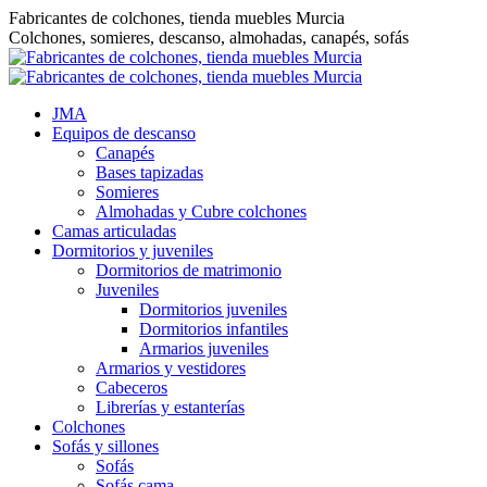
Saltar
Fabricantes de colchones, tienda muebles Murcia
al
Colchones, somieres, descanso, almohadas, canapés, sofás
contenido
JMA
Equipos de descanso
Canapés
Bases tapizadas
Somieres
Almohadas y Cubre colchones
Camas articuladas
Dormitorios y juveniles
Dormitorios de matrimonio
Juveniles
Dormitorios juveniles
Dormitorios infantiles
Armarios juveniles
Armarios y vestidores
Cabeceros
Librerías y estanterías
Colchones
Sofás y sillones
Sofás
Sofás cama