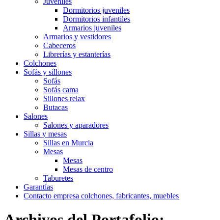
Juveniles
Dormitorios juveniles
Dormitorios infantiles
Armarios juveniles
Armarios y vestidores
Cabeceros
Librerías y estanterías
Colchones
Sofás y sillones
Sofás
Sofás cama
Sillones relax
Butacas
Salones
Salones y aparadores
Sillas y mesas
Sillas en Murcia
Mesas
Mesas
Mesas de centro
Taburetes
Garantías
Contacto empresa colchones, fabricantes, muebles
Archivos del Portafolio: