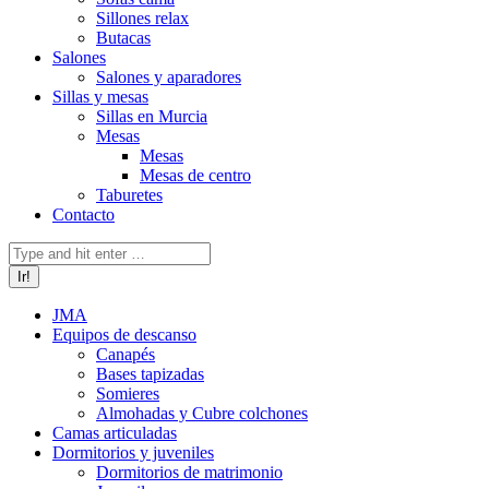
Sillones relax
Butacas
Salones
Salones y aparadores
Sillas y mesas
Sillas en Murcia
Mesas
Mesas
Mesas de centro
Taburetes
Contacto
Buscar:
JMA
Equipos de descanso
Canapés
Bases tapizadas
Somieres
Almohadas y Cubre colchones
Camas articuladas
Dormitorios y juveniles
Dormitorios de matrimonio