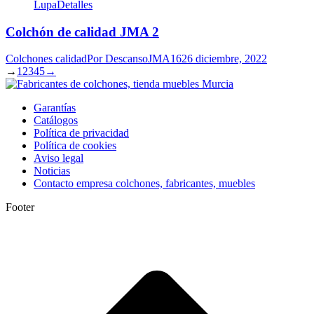
Lupa
Detalles
Colchón de calidad JMA 2
Colchones calidad
Por
DescansoJMA16
26 diciembre, 2022
→
1
2
3
4
5
→
Garantías
Catálogos
Política de privacidad
Política de cookies
Aviso legal
Noticias
Contacto empresa colchones, fabricantes, muebles
Footer
I
a
T