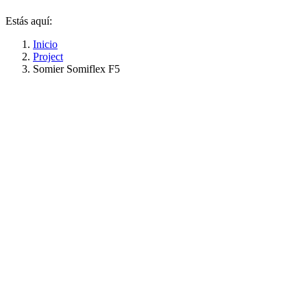
Estás aquí:
Inicio
Project
Somier Somiflex F5