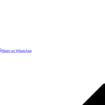
hare
Share
Share on WhatsApp
n
on
inkedIn
WhatsApp