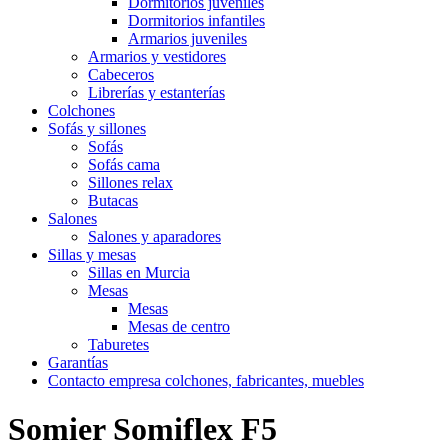
Dormitorios juveniles
Dormitorios infantiles
Armarios juveniles
Armarios y vestidores
Cabeceros
Librerías y estanterías
Colchones
Sofás y sillones
Sofás
Sofás cama
Sillones relax
Butacas
Salones
Salones y aparadores
Sillas y mesas
Sillas en Murcia
Mesas
Mesas
Mesas de centro
Taburetes
Garantías
Contacto empresa colchones, fabricantes, muebles
Somier Somiflex F5