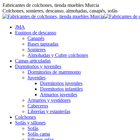
Saltar
Fabricantes de colchones, tienda muebles Murcia
al
Colchones, somieres, descanso, almohadas, canapés, sofás
contenido
JMA
Equipos de descanso
Canapés
Bases tapizadas
Somieres
Almohadas y Cubre colchones
Camas articuladas
Dormitorios y juveniles
Dormitorios de matrimonio
Juveniles
Dormitorios juveniles
Dormitorios infantiles
Armarios juveniles
Armarios y vestidores
Cabeceros
Librerías y estanterías
Colchones
Sofás y sillones
Sofás
Sofás cama
Sillones relax