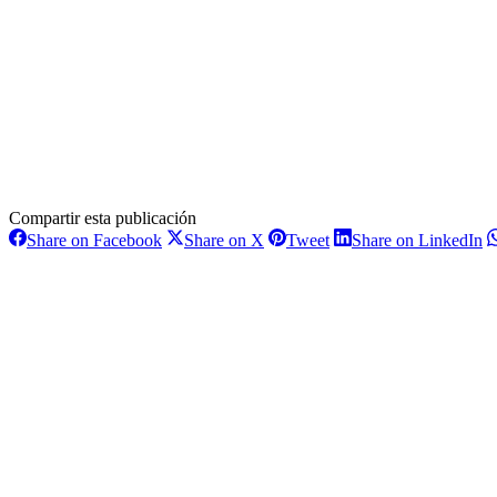
Compartir esta publicación
Share
Share
Share
S
Share on Facebook
Share on X
Tweet
Share on LinkedIn
on
on
on
o
Navegación
Facebook
X
Pinterest
L
entre
proyectos