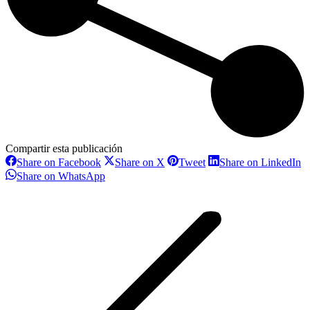
Compartir esta publicación
Share
Share
Share
S
Share on Facebook
Share on X
Tweet
Share on LinkedIn
on
on
on
o
Share
Share on WhatsApp
Facebook
X
Pinterest
L
on
Navegación
WhatsApp
entre
proyectos