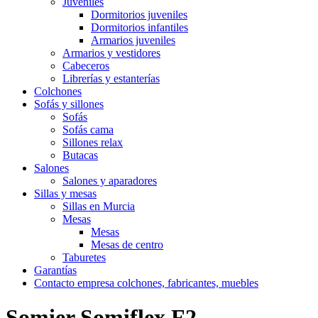
Juveniles
Dormitorios juveniles
Dormitorios infantiles
Armarios juveniles
Armarios y vestidores
Cabeceros
Librerías y estanterías
Colchones
Sofás y sillones
Sofás
Sofás cama
Sillones relax
Butacas
Salones
Salones y aparadores
Sillas y mesas
Sillas en Murcia
Mesas
Mesas
Mesas de centro
Taburetes
Garantías
Contacto empresa colchones, fabricantes, muebles
Somier Somiflex F2