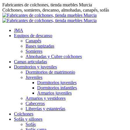
Saltar
Fabricantes de colchones, tienda muebles Murcia
al
Colchones, somieres, descanso, almohadas, canapés, sofás
contenido
JMA
Equipos de descanso
Canapés
Bases tapizadas
Somieres
Almohadas y Cubre colchones
Camas articuladas
Dormitorios y juveniles
Dormitorios de matrimonio
Juveniles
Dormitorios juveniles
Dormitorios infantiles
Armarios juveniles
Armarios y vestidores
Cabeceros
Librerías y estanterías
Colchones
Sofás y sillones
Sofás
Sofás cama