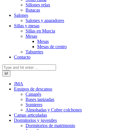
Sillones relax
Butacas
Salones
Salones y aparadores
Sillas y mesas
Sillas en Murcia
Mesas
Mesas
Mesas de centro
Taburetes
Contacto
Buscar:
JMA
Equipos de descanso
Canapés
Bases tapizadas
Somieres
Almohadas y Cubre colchones
Camas articuladas
Dormitorios y juveniles
Dormitorios de matrimonio