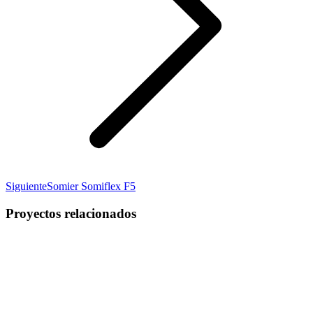
Proyecto
Siguiente
Somier Somiflex F5
siguiente
Proyectos relacionados