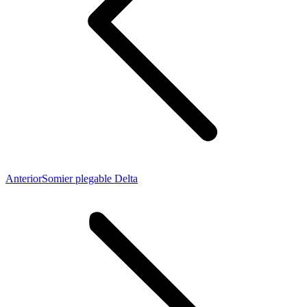
Proyecto
Anterior
Somier plegable Delta
anterior