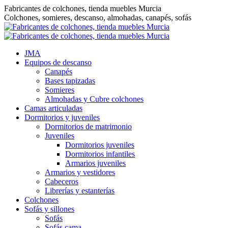
Saltar
Fabricantes de colchones, tienda muebles Murcia
al
Colchones, somieres, descanso, almohadas, canapés, sofás
contenido
JMA
Equipos de descanso
Canapés
Bases tapizadas
Somieres
Almohadas y Cubre colchones
Camas articuladas
Dormitorios y juveniles
Dormitorios de matrimonio
Juveniles
Dormitorios juveniles
Dormitorios infantiles
Armarios juveniles
Armarios y vestidores
Cabeceros
Librerías y estanterías
Colchones
Sofás y sillones
Sofás
Sofás cama