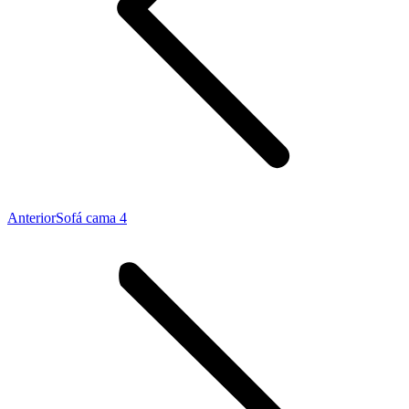
Proyecto
Anterior
Sofá cama 4
anterior