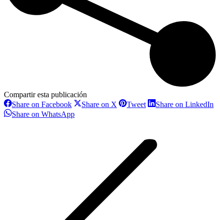
Compartir esta publicación
Share
Share
Share
S
Share on Facebook
Share on X
Tweet
Share on LinkedIn
on
on
on
o
Share
Share on WhatsApp
Facebook
X
Pinterest
L
on
Navegación
WhatsApp
entre
proyectos