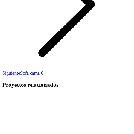
Proyecto
Siguiente
Sofá cama 6
siguiente
Proyectos relacionados