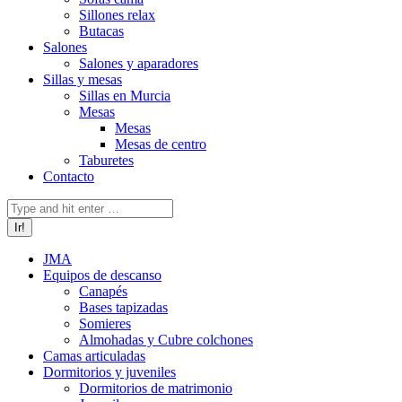
Sillones relax
Butacas
Salones
Salones y aparadores
Sillas y mesas
Sillas en Murcia
Mesas
Mesas
Mesas de centro
Taburetes
Contacto
Buscar:
JMA
Equipos de descanso
Canapés
Bases tapizadas
Somieres
Almohadas y Cubre colchones
Camas articuladas
Dormitorios y juveniles
Dormitorios de matrimonio