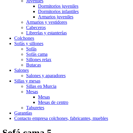
Juveniles
Dormitorios juveniles
Dormitorios infantiles
Armarios juveniles
Armarios y vestidores
Cabeceros
Librerías y estanterías
Colchones
Sofás y sillones
Sofás
Sofás cama
Sillones relax
Butacas
Salones
Salones y aparadores
Sillas y mesas
Sillas en Murcia
Mesas
Mesas
Mesas de centro
Taburetes
Garantías
Contacto empresa colchones, fabricantes, muebles
Sofá cama 5