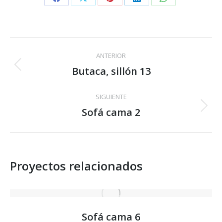
Share
Share
Share
Share
Share
on
on
on
on
on
Facebook
X
Pinterest
LinkedIn
WhatsApp
Navegación
ANTERIOR
entre
Butaca, sillón 13
Proyecto
anterior
proyectos
SIGUIENTE
Sofá cama 2
Proyecto
siguiente
Proyectos relacionados
Sofá cama 6