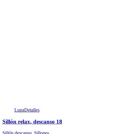
Lupa
Detalles
Sillón relax, descanso 18
Sillón descanso
,
Sillones