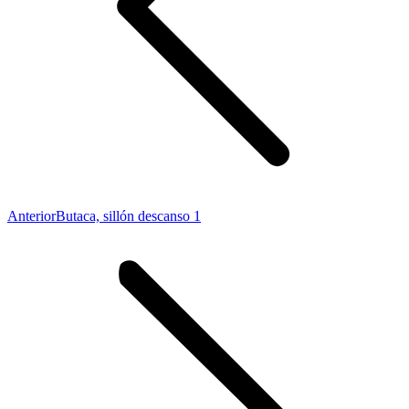
Proyecto
Anterior
Butaca, sillón descanso 1
anterior