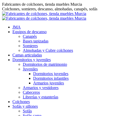
Saltar
Fabricantes de colchones, tienda muebles Murcia
al
Colchones, somieres, descanso, almohadas, canapés, sofás
contenido
JMA
Equipos de descanso
Canapés
Bases tapizadas
Somieres
Almohadas y Cubre colchones
Camas articuladas
Dormitorios y juveniles
Dormitorios de matrimonio
Juveniles
Dormitorios juveniles
Dormitorios infantiles
Armarios juveniles
Armarios y vestidores
Cabeceros
Librerías y estanterías
Colchones
Sofás y sillones
Sofás
Sofás cama