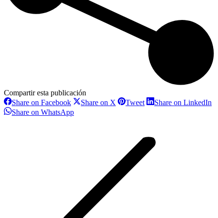
Compartir esta publicación
Share
Share
Share
S
Share on Facebook
Share on X
Tweet
Share on LinkedIn
on
on
on
o
Share
Share on WhatsApp
Facebook
X
Pinterest
L
on
Navegación
WhatsApp
entre
proyectos