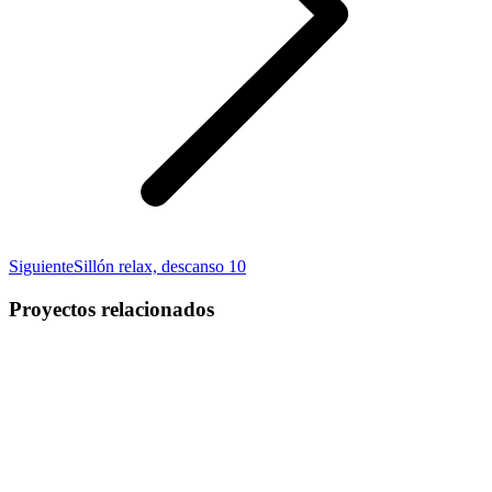
Proyecto
Siguiente
Sillón relax, descanso 10
siguiente
Proyectos relacionados