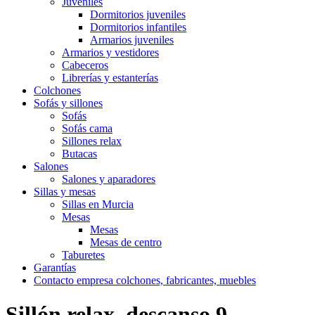
Juveniles
Dormitorios juveniles
Dormitorios infantiles
Armarios juveniles
Armarios y vestidores
Cabeceros
Librerías y estanterías
Colchones
Sofás y sillones
Sofás
Sofás cama
Sillones relax
Butacas
Salones
Salones y aparadores
Sillas y mesas
Sillas en Murcia
Mesas
Mesas
Mesas de centro
Taburetes
Garantías
Contacto empresa colchones, fabricantes, muebles
Sillón relax, descanso 9