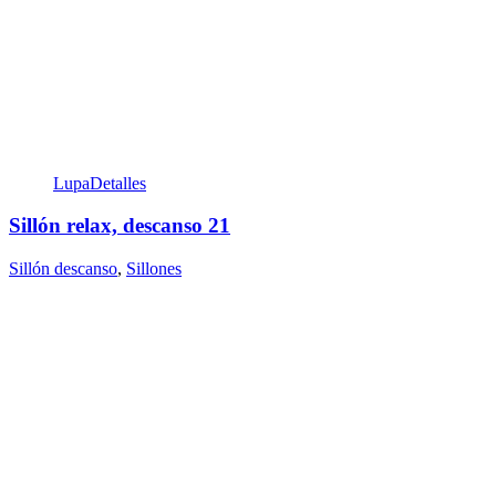
Lupa
Detalles
Sillón relax, descanso 21
Sillón descanso
,
Sillones