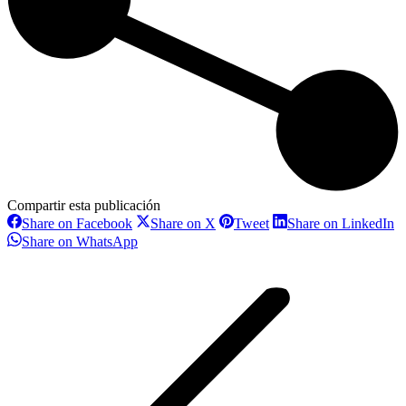
Compartir esta publicación
Share
Share
Share
S
Share on Facebook
Share on X
Tweet
Share on LinkedIn
on
on
on
o
Share
Share on WhatsApp
Facebook
X
Pinterest
L
on
Navegación
WhatsApp
entre
proyectos