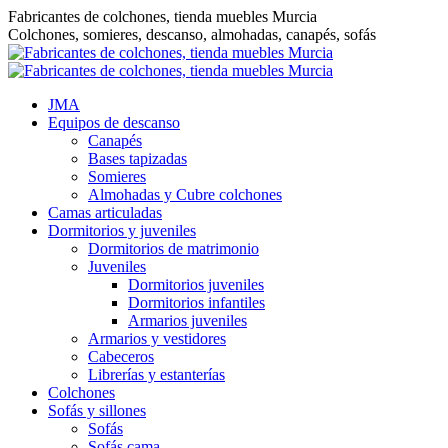
Saltar
Fabricantes de colchones, tienda muebles Murcia
al
Colchones, somieres, descanso, almohadas, canapés, sofás
contenido
JMA
Equipos de descanso
Canapés
Bases tapizadas
Somieres
Almohadas y Cubre colchones
Camas articuladas
Dormitorios y juveniles
Dormitorios de matrimonio
Juveniles
Dormitorios juveniles
Dormitorios infantiles
Armarios juveniles
Armarios y vestidores
Cabeceros
Librerías y estanterías
Colchones
Sofás y sillones
Sofás
Sofás cama