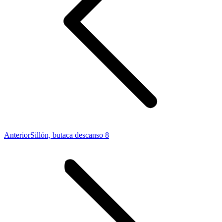
Proyecto
Anterior
Sillón, butaca descanso 8
anterior