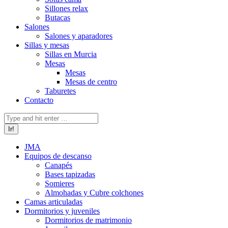
Sillones relax
Butacas
Salones
Salones y aparadores
Sillas y mesas
Sillas en Murcia
Mesas
Mesas
Mesas de centro
Taburetes
Contacto
Buscar:
JMA
Equipos de descanso
Canapés
Bases tapizadas
Somieres
Almohadas y Cubre colchones
Camas articuladas
Dormitorios y juveniles
Dormitorios de matrimonio