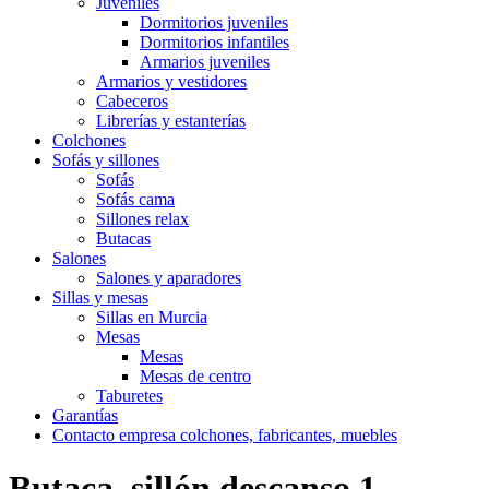
Juveniles
Dormitorios juveniles
Dormitorios infantiles
Armarios juveniles
Armarios y vestidores
Cabeceros
Librerías y estanterías
Colchones
Sofás y sillones
Sofás
Sofás cama
Sillones relax
Butacas
Salones
Salones y aparadores
Sillas y mesas
Sillas en Murcia
Mesas
Mesas
Mesas de centro
Taburetes
Garantías
Contacto empresa colchones, fabricantes, muebles
Butaca, sillón descanso 1