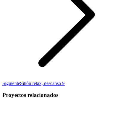
Proyecto
Siguiente
Sillón relax, descanso 9
siguiente
Proyectos relacionados