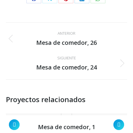
Share
Share
Share
Share
Share
on
on
on
on
on
Facebook
X
Pinterest
LinkedIn
WhatsApp
Navegación
ANTERIOR
entre
Mesa de comedor, 26
Proyecto
anterior
proyectos
SIGUIENTE
Mesa de comedor, 24
Proyecto
siguiente
Proyectos relacionados
Mesa de comedor, 1