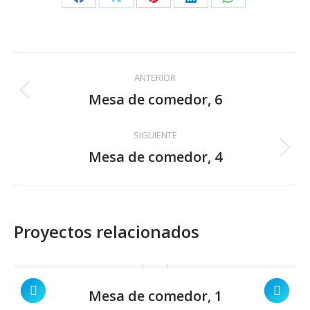
Share
Share
Share
Share
Share
on
on
on
on
on
Facebook
X
Pinterest
LinkedIn
WhatsApp
Navegación
ANTERIOR
entre
Mesa de comedor, 6
Proyecto
anterior
proyectos
SIGUIENTE
Mesa de comedor, 4
Proyecto
siguiente
Proyectos relacionados
Mesa de comedor, 1