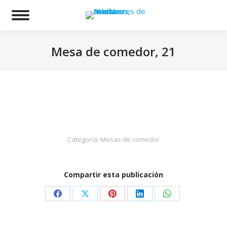
Bu
Mesa de comedor, 21
Estás aquí:
Categoría:
Mesas de comedor
Compartir esta publicación
Share
Share
Share
Share
Share
on
on
on
on
on