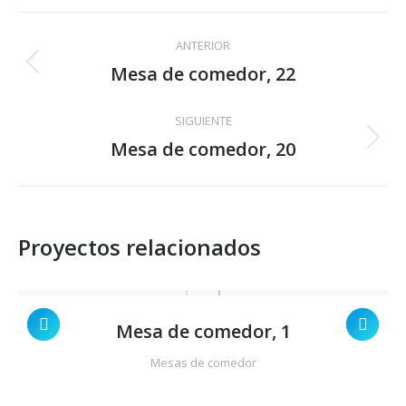
Facebook
X
Pinterest
LinkedIn
WhatsApp
Navegación
ANTERIOR
entre
Mesa de comedor, 22
Proyecto
anterior
proyectos
SIGUIENTE
Mesa de comedor, 20
Proyecto
siguiente
Proyectos relacionados
Mesa de comedor, 1
Mesas de comedor