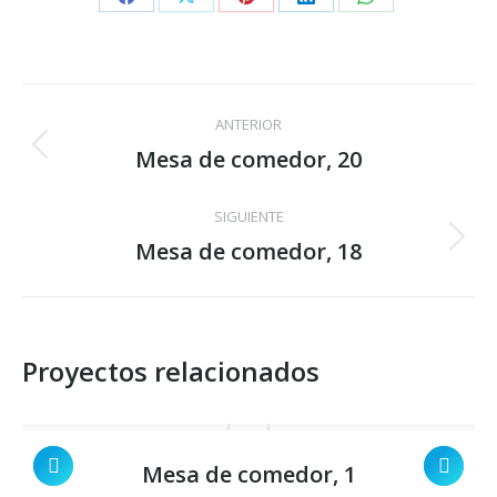
Share
Share
Share
Share
Share
on
on
on
on
on
Facebook
X
Pinterest
LinkedIn
WhatsApp
Navegación
ANTERIOR
entre
Mesa de comedor, 20
Proyecto
anterior
proyectos
SIGUIENTE
Mesa de comedor, 18
Proyecto
siguiente
Proyectos relacionados
Mesa de comedor, 1