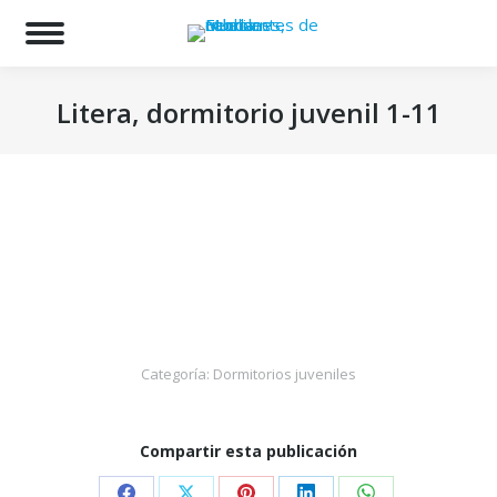
Bu
Litera, dormitorio juvenil 1-11
Estás aquí:
Categoría:
Dormitorios juveniles
Compartir esta publicación