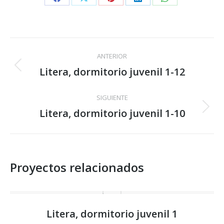
Share
Share
Share
Share
Share
on
on
on
on
on
Facebook
X
Pinterest
LinkedIn
WhatsApp
Navegación
ANTERIOR
entre
Litera, dormitorio juvenil 1-12
Proyecto
anterior
proyectos
SIGUIENTE
Litera, dormitorio juvenil 1-10
Proyecto
siguiente
Proyectos relacionados
Litera, dormitorio juvenil 1