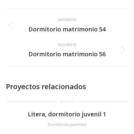
Facebook
X
Pinterest
LinkedIn
WhatsApp
Navegación
ANTERIOR
entre
Dormitorio matrimonio 54
Proyecto
anterior
proyectos
SIGUIENTE
Dormitorio matrimonio 56
Proyecto
siguiente
Proyectos relacionados
Litera, dormitorio juvenil 1
Dormitorios juveniles