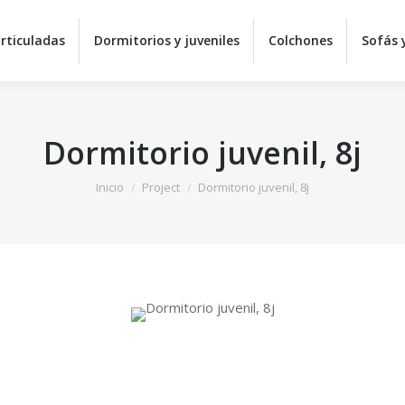
Equipos de descanso
Camas articuladas
Dormitorios 
rticuladas
Dormitorios y juveniles
Colchones
Sofás y
Sillas y mesas
C
Dormitorio juvenil, 8j
Estás aquí:
Inicio
Project
Dormitorio juvenil, 8j