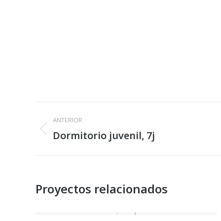
Navegación
ANTERIOR
entre
Dormitorio juvenil, 7j
Proyecto
anterior
proyectos
Proyectos relacionados