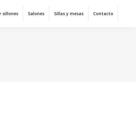
y juveniles
Colchones
Sofás y sillones
Salones
 sillones
Salones
Sillas y mesas
Contacto
ontacto