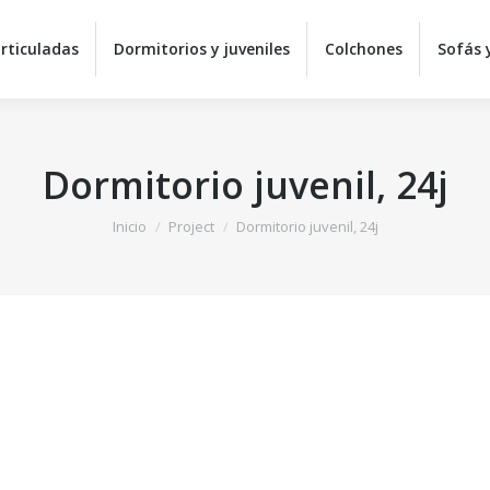
Equipos de descanso
Camas articuladas
Dormitorios 
rticuladas
Dormitorios y juveniles
Colchones
Sofás y
Sillas y mesas
C
Dormitorio juvenil, 24j
Estás aquí:
Inicio
Project
Dormitorio juvenil, 24j