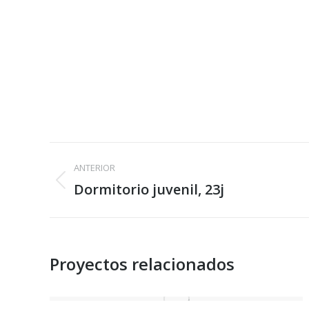
Navegación
ANTERIOR
entre
Dormitorio juvenil, 23j
Proyecto
anterior
proyectos
Proyectos relacionados