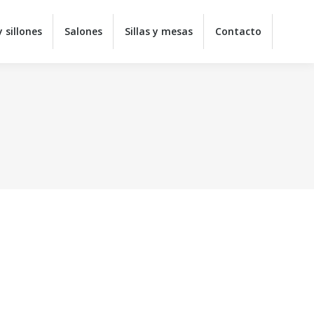
y juveniles
Colchones
Sofás y sillones
Salones
 sillones
Salones
Sillas y mesas
Contacto
ontacto