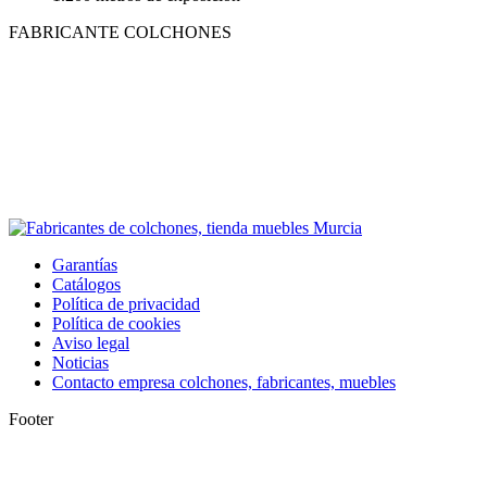
FABRICANTE COLCHONES
Garantías
Catálogos
Política de privacidad
Política de cookies
Aviso legal
Noticias
Contacto empresa colchones, fabricantes, muebles
Footer
I
a
T