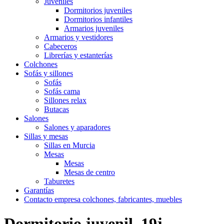
Juveniles
Dormitorios juveniles
Dormitorios infantiles
Armarios juveniles
Armarios y vestidores
Cabeceros
Librerías y estanterías
Colchones
Sofás y sillones
Sofás
Sofás cama
Sillones relax
Butacas
Salones
Salones y aparadores
Sillas y mesas
Sillas en Murcia
Mesas
Mesas
Mesas de centro
Taburetes
Garantías
Contacto empresa colchones, fabricantes, muebles
Dormitorio juvenil, 19j