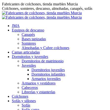
Saltar
Fabricantes de colchones, tienda muebles Murcia
al
Colchones, somieres, descanso, almohadas, canapés, sofás
contenido
JMA
Equipos de descanso
Canapés
Bases tapizadas
Somieres
Almohadas y Cubre colchones
Camas articuladas
Dormitorios y juveniles
Dormitorios de matrimonio
Juveniles
Dormitorios juveniles
Dormitorios infantiles
Armarios juveniles
Armarios y vestidores
Cabeceros
Librerías y estanterías
Colchones
Sofás y sillones
Sofás
Sofás cama