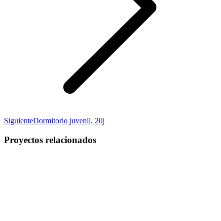
Proyecto
Siguiente
Dormitorio juvenil, 20j
siguiente
Proyectos relacionados