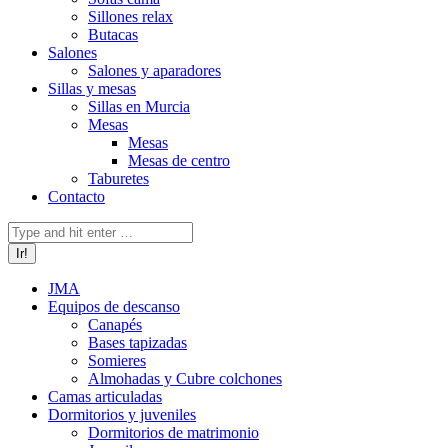
Sillones relax
Butacas
Salones
Salones y aparadores
Sillas y mesas
Sillas en Murcia
Mesas
Mesas
Mesas de centro
Taburetes
Contacto
Buscar:
JMA
Equipos de descanso
Canapés
Bases tapizadas
Somieres
Almohadas y Cubre colchones
Camas articuladas
Dormitorios y juveniles
Dormitorios de matrimonio