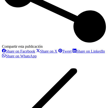
Compartir esta publicación
Share
Share
Share
S
Share on Facebook
Share on X
Tweet
Share on LinkedIn
on
on
on
o
Share
Share on WhatsApp
Facebook
X
Pinterest
L
on
Navegación
WhatsApp
entre
proyectos