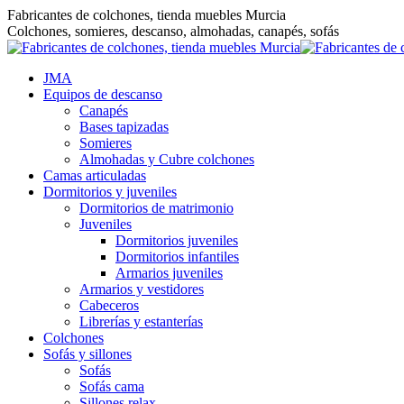
Saltar
Fabricantes de colchones, tienda muebles Murcia
al
Colchones, somieres, descanso, almohadas, canapés, sofás
contenido
JMA
Equipos de descanso
Canapés
Bases tapizadas
Somieres
Almohadas y Cubre colchones
Camas articuladas
Dormitorios y juveniles
Dormitorios de matrimonio
Juveniles
Dormitorios juveniles
Dormitorios infantiles
Armarios juveniles
Armarios y vestidores
Cabeceros
Librerías y estanterías
Colchones
Sofás y sillones
Sofás
Sofás cama
Sillones relax