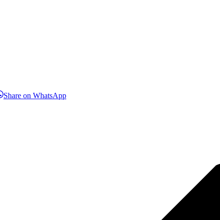
hare
Share
Share on WhatsApp
n
on
inkedIn
WhatsApp