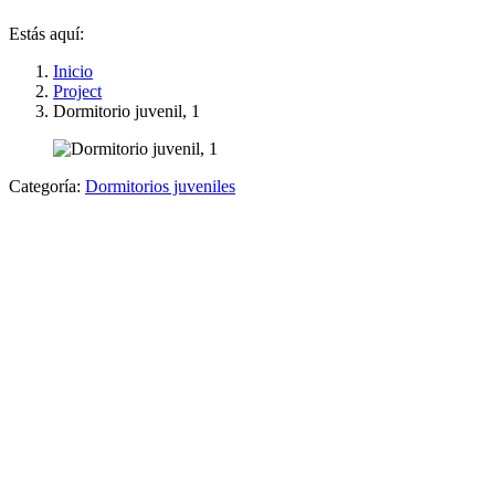
Estás aquí:
Inicio
Project
Dormitorio juvenil, 1
Categoría:
Dormitorios juveniles