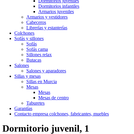
Dormitorios juveniles
Dormitorios infantiles
Armarios juveniles
Armarios y vestidores
Cabeceros
Librerías y estanterías
Colchones
Sofás y sillones
Sofás
Sofás cama
Sillones relax
Butacas
Salones
Salones y aparadores
Sillas y mesas
Sillas en Murcia
Mesas
Mesas
Mesas de centro
Taburetes
Garantías
Contacto empresa colchones, fabricantes, muebles
Dormitorio juvenil, 1