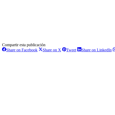
Compartir esta publicación
Share
Share
Share
S
Share on Facebook
Share on X
Tweet
Share on LinkedIn
on
on
on
o
Navegación
Facebook
X
Pinterest
L
entre
proyectos