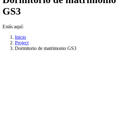
GS3
Estás aquí:
Inicio
Project
Dormitorio de matrimonio GS3