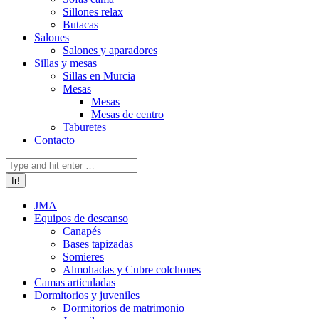
Sillones relax
Butacas
Salones
Salones y aparadores
Sillas y mesas
Sillas en Murcia
Mesas
Mesas
Mesas de centro
Taburetes
Contacto
Buscar:
JMA
Equipos de descanso
Canapés
Bases tapizadas
Somieres
Almohadas y Cubre colchones
Camas articuladas
Dormitorios y juveniles
Dormitorios de matrimonio