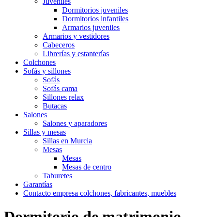
Juveniles
Dormitorios juveniles
Dormitorios infantiles
Armarios juveniles
Armarios y vestidores
Cabeceros
Librerías y estanterías
Colchones
Sofás y sillones
Sofás
Sofás cama
Sillones relax
Butacas
Salones
Salones y aparadores
Sillas y mesas
Sillas en Murcia
Mesas
Mesas
Mesas de centro
Taburetes
Garantías
Contacto empresa colchones, fabricantes, muebles
Dormitorio de matrimonio