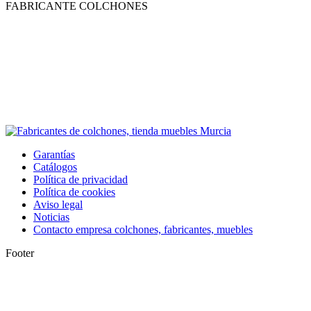
FABRICANTE COLCHONES
Garantías
Catálogos
Política de privacidad
Política de cookies
Aviso legal
Noticias
Contacto empresa colchones, fabricantes, muebles
Footer
I
a
T