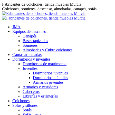
Saltar
Fabricantes de colchones, tienda muebles Murcia
al
Colchones, somieres, descanso, almohadas, canapés, sofás
contenido
JMA
Equipos de descanso
Canapés
Bases tapizadas
Somieres
Almohadas y Cubre colchones
Camas articuladas
Dormitorios y juveniles
Dormitorios de matrimonio
Juveniles
Dormitorios juveniles
Dormitorios infantiles
Armarios juveniles
Armarios y vestidores
Cabeceros
Librerías y estanterías
Colchones
Sofás y sillones
Sofás
Sofás cama