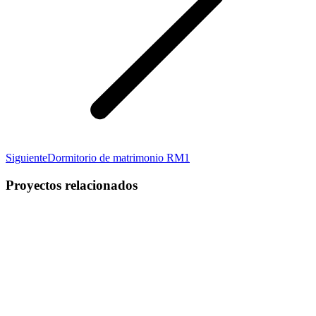
Proyecto
Siguiente
Dormitorio de matrimonio RM1
siguiente
Proyectos relacionados