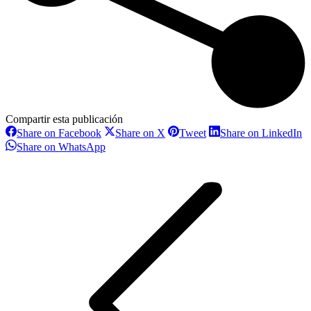
Compartir esta publicación
Share
Share
Share
S
Share on Facebook
Share on X
Tweet
Share on LinkedIn
on
on
on
o
Share
Share on WhatsApp
Facebook
X
Pinterest
L
on
Navegación
WhatsApp
entre
proyectos