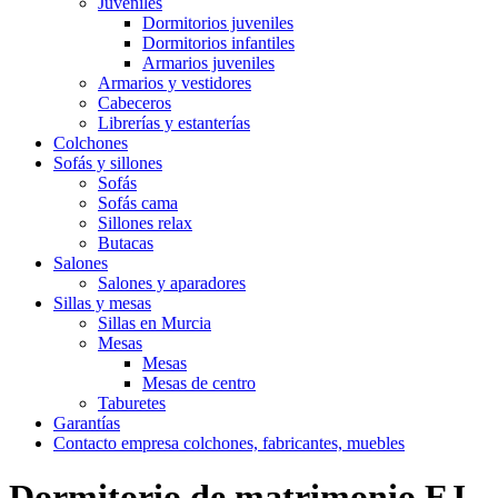
Juveniles
Dormitorios juveniles
Dormitorios infantiles
Armarios juveniles
Armarios y vestidores
Cabeceros
Librerías y estanterías
Colchones
Sofás y sillones
Sofás
Sofás cama
Sillones relax
Butacas
Salones
Salones y aparadores
Sillas y mesas
Sillas en Murcia
Mesas
Mesas
Mesas de centro
Taburetes
Garantías
Contacto empresa colchones, fabricantes, muebles
Dormitorio de matrimonio EJ