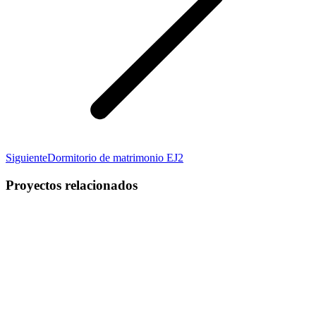
Proyecto
Siguiente
Dormitorio de matrimonio EJ2
siguiente
Proyectos relacionados