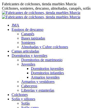
Saltar
Fabricantes de colchones, tienda muebles Murcia
al
Colchones, somieres, descanso, almohadas, canapés, sofás
contenido
JMA
Equipos de descanso
Canapés
Bases tapizadas
Somieres
Almohadas y Cubre colchones
Camas articuladas
Dormitorios y juveniles
Dormitorios de matrimonio
Juveniles
Dormitorios juveniles
Dormitorios infantiles
Armarios juveniles
Armarios y vestidores
Cabeceros
Librerías y estanterías
Colchones
Sofás y sillones
Sofás
Sofás cama