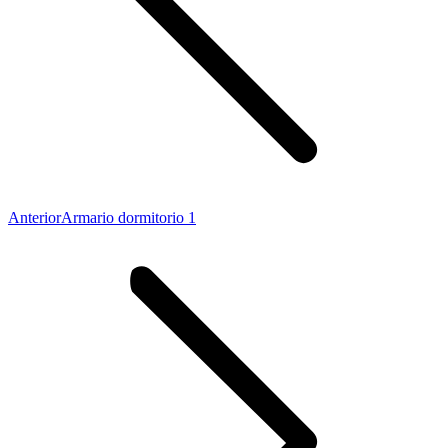
Proyecto
Anterior
Armario dormitorio 1
anterior