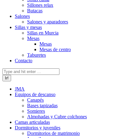
Sillones relax
Butacas
Salones
Salones y aparadores
Sillas y mesas
Sillas en Murcia
Mesas
Mesas
Mesas de centro
Taburetes
Contacto
Buscar:
JMA
Equipos de descanso
Canapés
Bases tapizadas
Somieres
Almohadas y Cubre colchones
Camas articuladas
Dormitorios y juveniles
Dormitorios de matrimonio