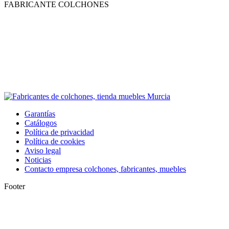
FABRICANTE COLCHONES
Garantías
Catálogos
Política de privacidad
Política de cookies
Aviso legal
Noticias
Contacto empresa colchones, fabricantes, muebles
Footer
I
a
T