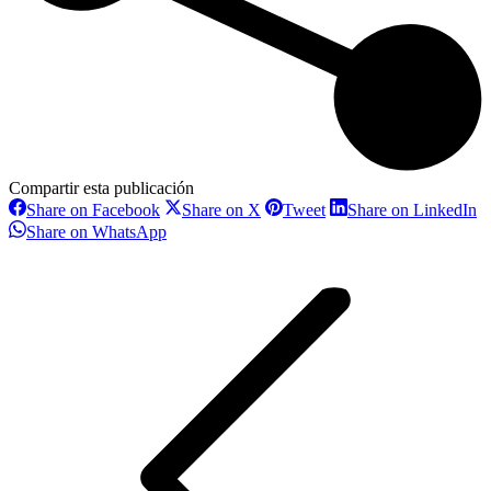
Compartir esta publicación
Share
Share
Share
S
Share on Facebook
Share on X
Tweet
Share on LinkedIn
on
on
on
o
Share
Share on WhatsApp
Facebook
X
Pinterest
L
on
Navegación
WhatsApp
entre
proyectos