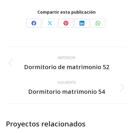
Compartir esta publicación
Share
Share
Share
Share
Share
on
on
on
on
on
Facebook
X
Pinterest
LinkedIn
WhatsApp
Navegación
ANTERIOR
entre
Dormitorio de matrimonio 52
Proyecto
anterior
proyectos
SIGUIENTE
Dormitorio matrimonio 54
Proyecto
siguiente
Proyectos relacionados