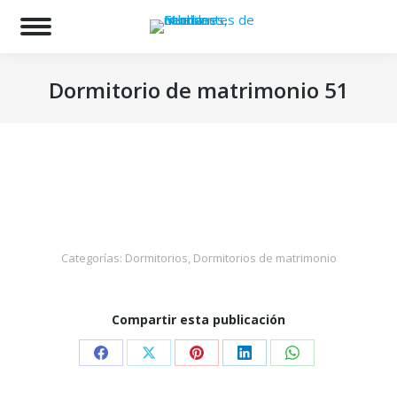
Bu
Dormitorio de matrimonio 51
Estás aquí:
Categorías:
Dormitorios
,
Dormitorios de matrimonio
Compartir esta publicación
Share
Share
Share
Share
Share
on
on
on
on
on