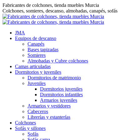
Saltar
Fabricantes de colchones, tienda muebles Murcia
al
Colchones, somieres, descanso, almohadas, canapés, sofás
contenido
JMA
Equipos de descanso
Canapés
Bases tapizadas
Somieres
Almohadas y Cubre colchones
Camas articuladas
Dormitorios y juveniles
Dormitorios de matrimonio
Juveniles
Dormitorios juveniles
Dormitorios infantiles
Armarios juveniles
Armarios y vestidores
Cabeceros
Librerías y estanterías
Colchones
Sofás y sillones
Sofás
Sofás cama