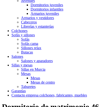
Juveniles
Dormitorios juveniles
Dormitorios infantiles
Armarios juveniles
Armarios y vestidores
Cabeceros
Librerías y estanterías
Colchones
Sofás y sillones
Sofás
Sofás cama
Sillones relax
Butacas
Salones
Salones y aparadores
Sillas y mesas
Sillas en Murcia
Mesas
Mesas
Mesas de centro
Taburetes
Garantías
Contacto empresa colchones, fabricantes, muebles
Dormitorio de matrimonio 46