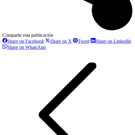
Compartir esta publicación
Share
Share
Share
S
Share on Facebook
Share on X
Tweet
Share on LinkedIn
on
on
on
o
Share
Share on WhatsApp
Facebook
X
Pinterest
L
on
Navegación
WhatsApp
entre
proyectos