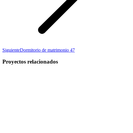
Proyecto
Siguiente
Dormitorio de matrimonio 47
siguiente
Proyectos relacionados