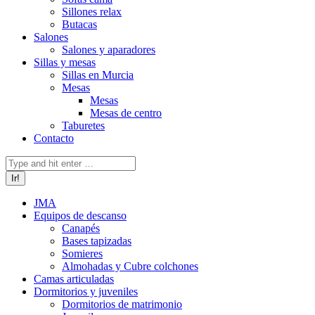
Sillones relax
Butacas
Salones
Salones y aparadores
Sillas y mesas
Sillas en Murcia
Mesas
Mesas
Mesas de centro
Taburetes
Contacto
Buscar:
JMA
Equipos de descanso
Canapés
Bases tapizadas
Somieres
Almohadas y Cubre colchones
Camas articuladas
Dormitorios y juveniles
Dormitorios de matrimonio