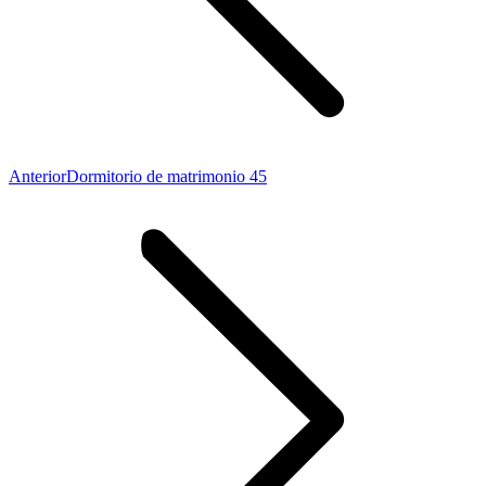
Proyecto
Anterior
Dormitorio de matrimonio 45
anterior