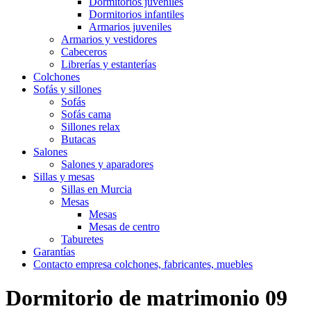
Dormitorios juveniles
Dormitorios infantiles
Armarios juveniles
Armarios y vestidores
Cabeceros
Librerías y estanterías
Colchones
Sofás y sillones
Sofás
Sofás cama
Sillones relax
Butacas
Salones
Salones y aparadores
Sillas y mesas
Sillas en Murcia
Mesas
Mesas
Mesas de centro
Taburetes
Garantías
Contacto empresa colchones, fabricantes, muebles
Dormitorio de matrimonio 09