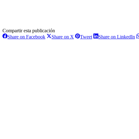
Compartir esta publicación
Share
Share
Share
S
Share on Facebook
Share on X
Tweet
Share on LinkedIn
on
on
on
o
Navegación
Facebook
X
Pinterest
L
entre
proyectos