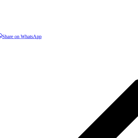
hare
Share
Share on WhatsApp
n
on
inkedIn
WhatsApp