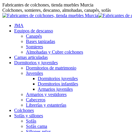
Saltar
Fabricantes de colchones, tienda muebles Murcia
al
Colchones, somieres, descanso, almohadas, canapés, sofás
contenido
JMA
Equipos de descanso
Canapés
Bases tapizadas
Somieres
Almohadas y Cubre colchones
Camas articuladas
Dormitorios y juveniles
Dormitorios de matrimonio
Juveniles
Dormitorios juveniles
Dormitorios infantiles
Armarios juveniles
Armarios y vestidores
Cabeceros
Librerías y estanterías
Colchones
Sofás y sillones
Sofás
Sofás cama
Sillones relax